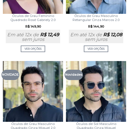
Óculos de Grau Feminino
Óculos de Grau Masculino
Quadrado Rosé Gabriely 2.0
Retangular Cinza Marcos 2.0
R$
149,90
R$
144,90
Em até 12x de
R$
12,49
Em até 12x de
R$
12,08
sem juros
sem juros
VER OPÇÕES
VER OPÇÕES
NOVIDADE
Novidades
Óculos de Grau Masculino
Óculos de Sol Masculino
Quadrado Cinza Miguel 2.0
Quadrado Cinza Miguel