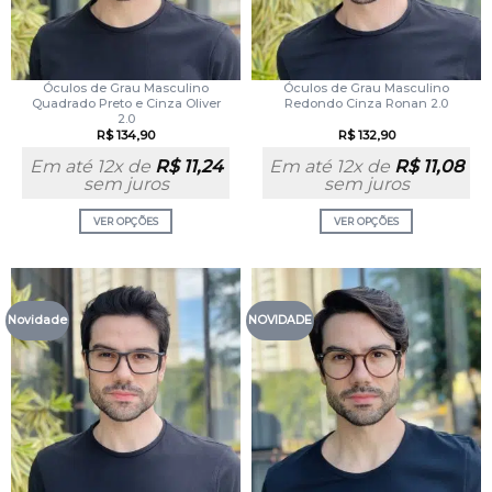
Óculos de Grau Masculino
Óculos de Grau Masculino
Quadrado Preto e Cinza Oliver
Redondo Cinza Ronan 2.0
2.0
R$
134,90
R$
132,90
Em até 12x de
R$
11,24
Em até 12x de
R$
11,08
sem juros
sem juros
VER OPÇÕES
VER OPÇÕES
Novidade
NOVIDADE