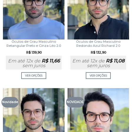
Óculos de Grau Masculino
Óculos de Grau Masculino
Retangular Preto e Cinza Léo 2.0
Redondo Azul Richard 2.0
R$
139,90
R$
132,90
Em até 12x de
R$
11,66
Em até 12x de
R$
11,08
sem juros
sem juros
VER OPÇÕES
VER OPÇÕES
Novidade
NOVIDADE