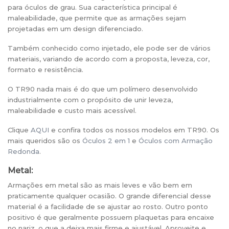
para óculos de grau. Sua característica principal é
maleabilidade, que permite que as armações sejam
projetadas em um design diferenciado.
Também conhecido como injetado, ele pode ser de vários
materiais, variando de acordo com a proposta, leveza, cor,
formato e resistência.
O TR90 nada mais é do que um polímero desenvolvido
industrialmente com o propósito de unir leveza,
maleabilidade e custo mais acessível.
Clique
AQUI
e confira todos os nossos modelos em TR90. Os
mais queridos são os
Óculos 2 em 1
e
Óculos com Armação
Redonda
.
Metal:
Armações em metal são as mais leves e vão bem em
praticamente qualquer ocasião. O grande diferencial desse
material é a facilidade de se ajustar ao rosto. Outro ponto
positivo é que geralmente possuem plaquetas para encaixe
no nariz, o que a deixa mais firme e ajustável. Aproveite e