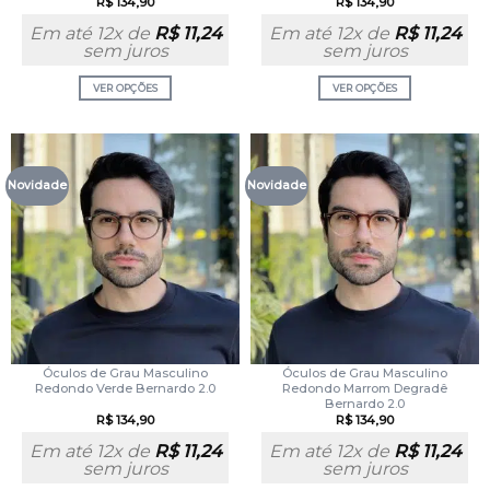
R$
134,90
R$
134,90
Em até 12x de
R$
11,24
Em até 12x de
R$
11,24
sem juros
sem juros
VER OPÇÕES
VER OPÇÕES
Novidade
Novidade
Óculos de Grau Masculino
Óculos de Grau Masculino
Redondo Verde Bernardo 2.0
Redondo Marrom Degradê
Bernardo 2.0
R$
134,90
R$
134,90
Em até 12x de
R$
11,24
Em até 12x de
R$
11,24
sem juros
sem juros