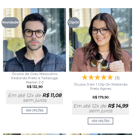
Novidade
ClipOn
Óculos de Grau Masculino
(3)
Redondo Preto e Tartaruga
Marlon 2.0
Óculos 3 em 1 Clip-On Redondo
R$
132,90
Preto Agnes
Em até 12x de
R$
11,08
R$
179,90
sem juros
Em até 12x de
R$
14,99
sem juros
VER OPÇÕES
VER OPÇÕES