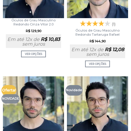
Óculos de Grau Masculino
(1)
Redondo Cinza Vitor 2.0
Óculos de Grau Masculino
R$
129,90
Redondo Tartaruga Rafael
Em até 12x de
R$
10,83
R$
144,90
sem juros
Em até 12x de
R$
12,08
sem juros
VER OPÇÕES
VER OPÇÕES
Oferta!
Novidade
NOVIDADE