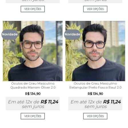
VER OPÇÕES
VER OPÇÕES
Novidade
Novidade
Óculos de Grau Masculino
Óculos de Grau Masculino
Quadrado Marrom Oliver 2.0
Retangular Preto Fosco Raul 2.0
R$
134,90
R$
134,90
Em até 12x de
R$
11,24
Em até 12x de
R$
11,24
sem juros
sem juros
VER OPÇÕES
VER OPÇÕES