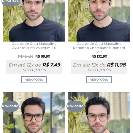
NOVIDADE
Óculos de Grau Masculino
Óculos de Grau Masculino
Aviador Prata Valentim 2.0
Redondo Champanhe Richard
2.0
R$
124,90
R$
89,90
R$
132,90
Em até 12x de
R$
7,49
Em até 12x de
R$
11,08
sem juros
sem juros
VER OPÇÕES
VER OPÇÕES
Novidade
Novidade