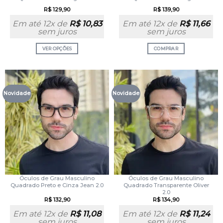
R$
129,90
R$
139,90
Em até 12x de
R$
10,83
Em até 12x de
R$
11,66
sem juros
sem juros
VER OPÇÕES
COMPRAR
Novidade
Novidade
Óculos de Grau Masculino
Óculos de Grau Masculino
Quadrado Preto e Cinza Jean 2.0
Quadrado Transparente Oliver
2.0
R$
132,90
R$
134,90
Em até 12x de
R$
11,08
Em até 12x de
R$
11,24
sem juros
sem juros