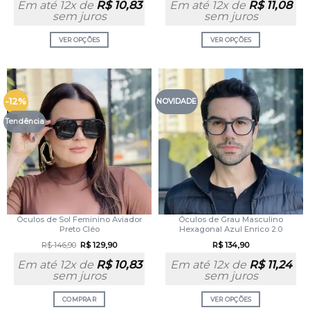
Em até 12x de
R$
10,83
Em até 12x de
R$
11,08
sem juros
sem juros
VER OPÇÕES
VER OPÇÕES
-12%
NOVIDADE
Tendência
Óculos de Sol Feminino Aviador
Óculos de Grau Masculino
Preto Cléo
Hexagonal Azul Enrico 2.0
R$
146,90
R$
129,90
R$
134,90
Em até 12x de
R$
10,83
Em até 12x de
R$
11,24
sem juros
sem juros
COMPRAR
VER OPÇÕES