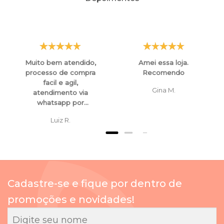
Muito bem atendido,
Amei essa loja.
processo de compra
Recomendo
facil e agil,
Gina M.
atendimento via
whatsapp por
funcionarios super
Luiz R.
atenciosos e
educados, tanto para
esclarecimentos ,
orientaçoes e ate
mesmo para
cancelamento de
Cadastre-se e fique por dentro de
compras.
promoções e novidades!