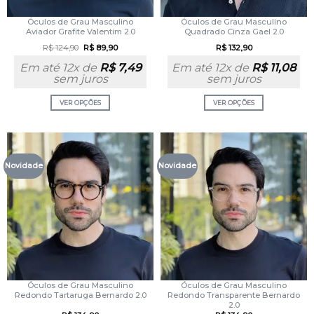
Óculos de Grau Masculino
Óculos de Grau Masculino
Aviador Grafite Valentim 2.0
Quadrado Cinza Gael 2.0
R$
124,90
R$
89,90
R$
132,90
Em até 12x de
R$
7,49
Em até 12x de
R$
11,08
sem juros
sem juros
VER OPÇÕES
VER OPÇÕES
Novidade
Novidade
Óculos de Grau Masculino
Óculos de Grau Masculino
Redondo Tartaruga Bernardo 2.0
Redondo Transparente Bernardo
2.0