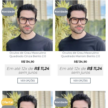
Novidade
Novidade
Óculos de Grau Masculino
Óculos de Grau Masculino
Quadrado Cinza Bento 2.0
Quadrado Marrom Bento 2.0
R$
134,90
R$
134,90
Em até 12x de
R$
11,24
Em até 12x de
R$
11,24
sem juros
sem juros
VER OPÇÕES
VER OPÇÕES
Oferta!
Novidade