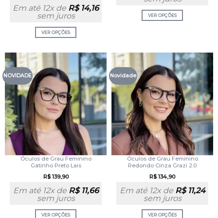
Em até 12x de
R$
14,16
sem juros
VER OPÇÕES
VER OPÇÕES
NOVIDADE
Novidade
Óculos de Grau Feminino
Óculos de Grau Feminino
Gatinho Preto Lais
Redondo Cinza Grazi 2.0
R$
139,90
R$
134,90
Em até 12x de
R$
11,66
Em até 12x de
R$
11,24
sem juros
sem juros
VER OPÇÕES
VER OPÇÕES