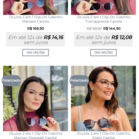
Óculos 2 em 1 Clip-On Gatinho
Óculos 2 em 1 Clip-On Gatinho
Marsala Camila
Transparente Camila
R$
169,90
R$
169,90
R$
144,90
Em até 12x de
R$
14,16
Em até 12x de
R$
12,08
sem juros
sem juros
VER OPÇÕES
VER OPÇÕES
Polarizado
Polarizado
Óculos 2 em 1 Clip-On Gatinho
Óculos 2 em 1 Clip-On Gatinho
Marrom Degradê Camila
Preto Camila