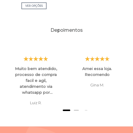
VER OPÇÕES
Depoimentos
Muito bem atendido,
Amei essa loja.
processo de compra
Recomendo
facil e agil,
Gina M.
atendimento via
whatsapp por
funcionarios super
Luiz R.
atenciosos e
educados, tanto para
esclarecimentos ,
orientaçoes e ate
mesmo para