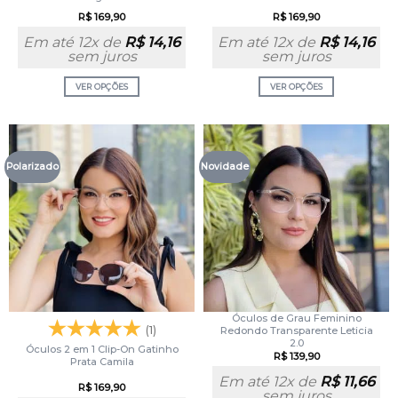
R$
169,90
R$
169,90
Em até 12x de
R$
14,16
Em até 12x de
R$
14,16
sem juros
sem juros
VER OPÇÕES
VER OPÇÕES
Polarizado
Novidade
Óculos de Grau Feminino
(1)
Redondo Transparente Leticia
2.0
Óculos 2 em 1 Clip-On Gatinho
R$
139,90
Prata Camila
Em até 12x de
R$
11,66
R$
169,90
sem juros