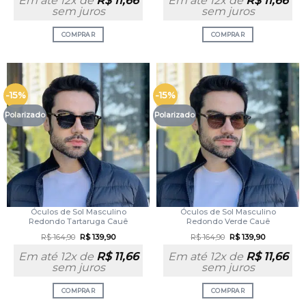
Em até 12x de
R$
11,66
Em até 12x de
R$
11,66
sem juros
sem juros
COMPRAR
COMPRAR
-15%
-15%
Polarizado
Polarizado
Óculos de Sol Masculino
Óculos de Sol Masculino
Redondo Tartaruga Cauê
Redondo Verde Cauê
R$
164,90
R$
139,90
R$
164,90
R$
139,90
Em até 12x de
R$
11,66
Em até 12x de
R$
11,66
sem juros
sem juros
COMPRAR
COMPRAR