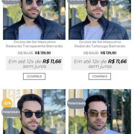
Óculos de Sol Masculino
Óculos de Sol Masculino
Redondo Transparente Bernardo
Redondo Tartaruga Bernardo
R$
164,90
R$
139,90
R$
164,90
R$
139,90
Em até 12x de
R$
11,66
Em até 12x de
R$
11,66
sem juros
sem juros
COMPRAR
COMPRAR
-15%
Polarizado
Polarizado