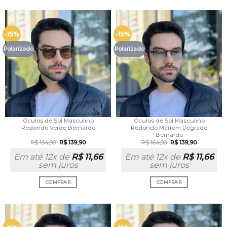
-15%
-15%
Polarizado
Polarizado
Óculos de Sol Masculino
Óculos de Sol Masculino
Redondo Verde Bernardo
Redondo Marrom Degradê
Bernardo
R$
164,90
R$
139,90
R$
164,90
R$
139,90
Em até 12x de
R$
11,66
Em até 12x de
R$
11,66
sem juros
sem juros
COMPRAR
COMPRAR