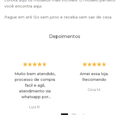
Confira
aqui
os modelos mais incríveis. O modelo perfeito
você encontra aqui.
Pague em até 12x sem juros e receba sem sair de casa.
Depoimentos
Muito bem atendido,
Amei essa loja.
processo de compra
Recomendo
facil e agil,
Gina M.
atendimento via
whatsapp por
funcionarios super
Luiz R.
atenciosos e
educados, tanto para
esclarecimentos ,
orientaçoes e ate