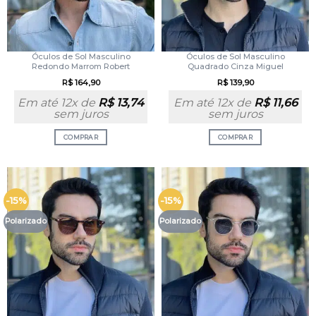
Óculos de Sol Masculino
Óculos de Sol Masculino
Redondo Marrom Robert
Quadrado Cinza Miguel
R$
164,90
R$
139,90
Em até 12x de
R$
13,74
Em até 12x de
R$
11,66
sem juros
sem juros
COMPRAR
COMPRAR
-15%
-15%
Polarizado
Polarizado