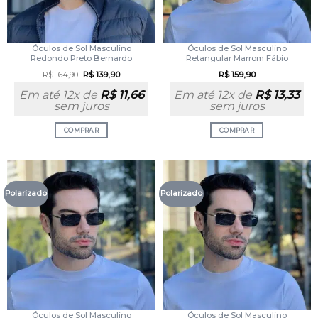
Óculos de Sol Masculino
Óculos de Sol Masculino
Redondo Preto Bernardo
Retangular Marrom Fábio
R$
164,90
R$
139,90
R$
159,90
Em até 12x de
R$
11,66
Em até 12x de
R$
13,33
sem juros
sem juros
COMPRAR
COMPRAR
Polarizado
Polarizado
Óculos de Sol Masculino
Óculos de Sol Masculino