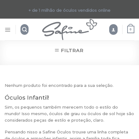
Skip
to
+ de 1 milhão de óculos vendidos online
content
0
FILTRAR
Nenhum produto foi encontrado para a sua seleção.
Óculos Infantil!
Sim, os pequenos também merecem todo o estilo do
mundo! Isso mesmo, óculos de grau ou óculos de sol hoje são
considerados peças de estilo e proteção, claro.
Pensando nisso a Safine Óculos trouxe uma linha completa
de óculos e armações infantis, assim a família toda fica