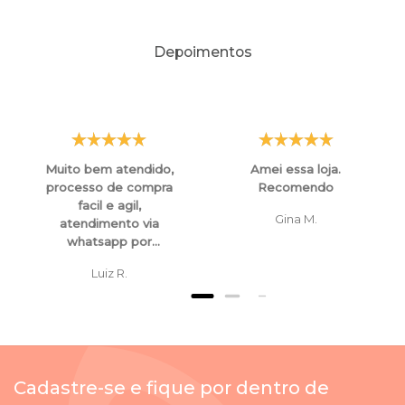
Depoimentos
Muito bem atendido,
Amei essa loja.
processo de compra
Recomendo
facil e agil,
Gina M.
atendimento via
whatsapp por
funcionarios super
Luiz R.
atenciosos e
educados, tanto para
esclarecimentos ,
orientaçoes e ate
mesmo para
cancelamento de
Cadastre-se e fique por dentro de
compras.