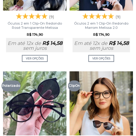
(9)
(9)
Óculos 2 em 1 Clip-On Redondo
Óculos 2 em 1 Clip-On Redondo
Rosé Transparente Melissa
Marrom Melissa 2.0
R$
174,90
R$
174,90
Em até 12x de
R$
14,58
Em até 12x de
R$
14,58
sem juros
sem juros
VER OPÇÕES
VER OPÇÕES
Polarizado
ClipOn