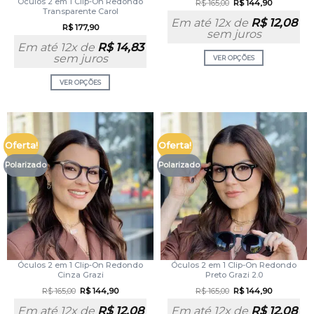
Óculos 2 em 1 Clip-On Redondo
R$
165,00
R$
144,90
Transparente Carol
Em até 12x de
R$
12,08
R$
177,90
sem juros
Em até 12x de
R$
14,83
sem juros
VER OPÇÕES
VER OPÇÕES
Oferta!
Oferta!
Polarizado
Polarizado
Óculos 2 em 1 Clip-On Redondo
Óculos 2 em 1 Clip-On Redondo
Cinza Grazi
Preto Grazi 2.0
R$
165,00
R$
144,90
R$
165,00
R$
144,90
Em até 12x de
R$
12,08
Em até 12x de
R$
12,08