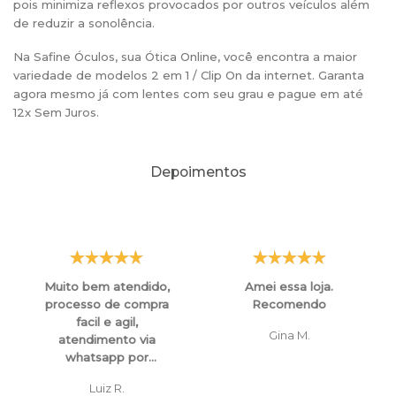
pois minimiza reflexos provocados por outros veículos além
de reduzir a sonolência.
Na Safine Óculos, sua Ótica Online, você encontra a maior
variedade de modelos 2 em 1 / Clip On da internet. Garanta
agora mesmo já com lentes com seu grau e pague em até
12x Sem Juros.
Depoimentos
Muito bem atendido,
Amei essa loja.
processo de compra
Recomendo
facil e agil,
Gina M.
atendimento via
whatsapp por
funcionarios super
Luiz R.
atenciosos e