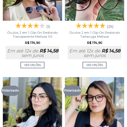
(1)
(25)
Óculos 2 em 1 Clip-On Redondo
Óculos 2 em 1 Clip-On Redondo
Transparente Melissa 3.0
Tartaruga Melissa
R$
174,90
R$
174,90
Em até 12x de
R$
14,58
Em até 12x de
R$
14,58
sem juros
sem juros
VER OPÇÕES
VER OPÇÕES
Polarizado
Polarizado