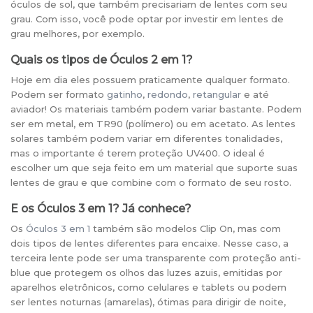
óculos de sol, que também precisariam de lentes com seu
grau. Com isso, você pode optar por investir em lentes de
grau melhores, por exemplo.
Quais os tipos de Óculos 2 em 1?
Hoje em dia eles possuem praticamente qualquer formato.
Podem ser formato
gatinho
,
redondo
,
retangular
e até
aviador! Os materiais também podem variar bastante. Podem
ser em metal, em TR90 (polímero) ou em acetato. As lentes
solares também podem variar em diferentes tonalidades,
mas o importante é terem proteção UV400. O ideal é
escolher um que seja feito em um material que suporte suas
lentes de grau e que combine com o formato de seu rosto.
E os Óculos 3 em 1? Já conhece?
Os
Óculos 3 em 1
também são modelos Clip On, mas com
dois tipos de lentes diferentes para encaixe. Nesse caso, a
terceira lente pode ser uma transparente com proteção anti-
blue que protegem os olhos das luzes azuis, emitidas por
aparelhos eletrônicos, como celulares e tablets ou podem
ser lentes noturnas (amarelas), ótimas para dirigir de noite,