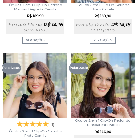
Óculos 2 em 1 Clip-On Gatinho
Óculos 2 em 1 Clip-On Gatinho
Marrom Degradê Camila
Preto Camila
R$
169,90
R$
169,90
Em até 12x de
R$
14,16
Em até 12x de
R$
14,16
sem juros
sem juros
VER OPÇÕES
VER OPÇÕES
Polarizado
Polarizado
Óculos 2 em 1 Clip-On Redondo
(1)
Transparente Nicole
Óculos 2 em 1 Clip-On Gatinho
R$
166,90
Prata Camila