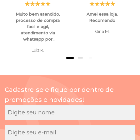
Muito bem atendido,
Amei essa loja.
processo de compra
Recomendo
facil e agil,
Gina M.
atendimento via
whatsapp por
funcionarios super
Luiz R.
atenciosos e
educados, tanto para
esclarecimentos ,
orientaçoes e ate
mesmo para
cancelamento de
Cadastre-se e fique por dentro de
compras.
promoções e novidades!