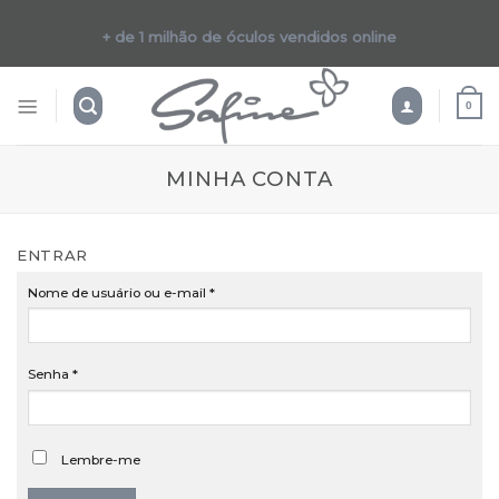
Skip
to
+ de 1 milhão de óculos vendidos online
content
0
MINHA CONTA
ENTRAR
Nome de usuário ou e-mail
*
Senha
*
Lembre-me