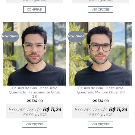
COMPRAR
VER OPÇÕES
Novidade
Novidade
Óculos de Grau Masculino
Óculos de Grau Masculino
Quadrado Transparente Oliver
Quadrado Marrom Oliver 2.0
2.0
R$
134,90
R$
134,90
Em até 12x de
R$
11,24
Em até 12x de
R$
11,24
sem juros
sem juros
VER OPÇÕES
VER OPÇÕES