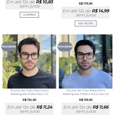
Em até 12x de
R$
10,83
R$
179,90
sem juros
Em até 12x de
R$
14,99
sem juros
COMPRAR
VER OPÇÕES
Novidade
Novidade
Óculos de Grau Masculino
Óculos de Grau Masculino
Retangular Preto Raul 2.0
Retangular Preto e Azul Léo 2.0
R$
134,90
R$
139,90
Em até 12x de
R$
11,24
Em até 12x de
R$
11,66
sem juros
sem juros