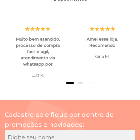
Muito bem atendido,
Amei essa loja.
processo de compra
Recomendo
facil e agil,
Gina M.
atendimento via
whatsapp por
funcionarios super
Luiz R.
atenciosos e
educados, tanto para
esclarecimentos ,
orientaçoes e ate
mesmo para
cancelamento de
Cadastre-se e fique por dentro de
compras.
promoções e novidades!