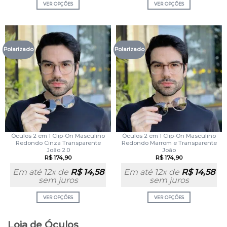
VER OPÇÕES
VER OPÇÕES
Polarizado
Polarizado
Óculos 2 em 1 Clip-On Masculino
Óculos 2 em 1 Clip-On Masculino
Redondo Cinza Transparente
Redondo Marrom e Transparente
João 2.0
João
R$
174,90
R$
174,90
Em até 12x de
R$
14,58
Em até 12x de
R$
14,58
sem juros
sem juros
VER OPÇÕES
VER OPÇÕES
Loja de Óculos