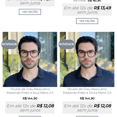
R$
179,90
R$
161,90
sem juros
Em até 12x de
R$
13,49
sem juros
VER OPÇÕES
VER OPÇÕES
NOVIDADE
NOVIDADE
Óculos de Grau Masculino
Óculos de Grau Masculino
Redondo Preto e Azul Mario 2.0
Redondo Preto e Cinza Mario 2.0
R$
144,90
R$
144,90
Em até 12x de
R$
12,08
Em até 12x de
R$
12,08
sem juros
sem juros