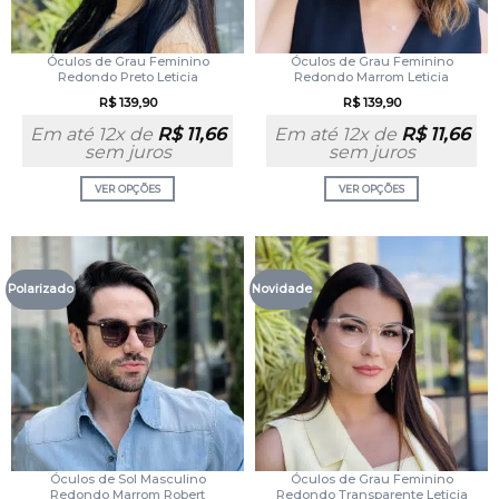
Óculos de Grau Feminino
Óculos de Grau Feminino
Redondo Preto Leticia
Redondo Marrom Leticia
R$
139,90
R$
139,90
Em até 12x de
R$
11,66
Em até 12x de
R$
11,66
sem juros
sem juros
VER OPÇÕES
VER OPÇÕES
Polarizado
Novidade
Óculos de Sol Masculino
Óculos de Grau Feminino
Redondo Marrom Robert
Redondo Transparente Leticia