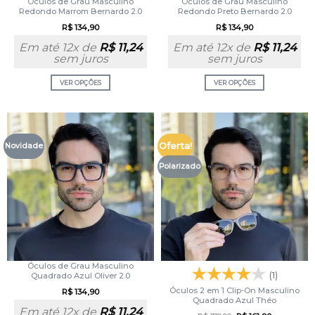
Óculos de Grau Masculino
Óculos de Grau Masculino
Redondo Marrom Bernardo 2.0
Redondo Preto Bernardo 2.0
R$
134,90
R$
134,90
Em até 12x de
R$
11,24
Em até 12x de
R$
11,24
sem juros
sem juros
VER OPÇÕES
VER OPÇÕES
Oferta!
Novidade
Polarizado
Óculos de Grau Masculino
(1)
Quadrado Azul Oliver 2.0
Óculos 2 em 1 Clip-On Masculino
R$
134,90
Quadrado Azul Théo
Em até 12x de
R$
11,24