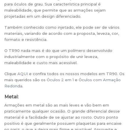
para óculos de grau. Sua característica principal é
maleabilidade, que permite que as armações sejam
projetadas em um design diferenciado.
Também conhecido como injetado, ele pode ser de vários
materiais, variando de acordo com a proposta, leveza, cor,
formato e resistência.
O TR90 nada mais é do que um polímero desenvolvido
industrialmente com o propósito de unir leveza,
maleabilidade e custo mais acessível.
Clique
AQUI
e confira todos os nossos modelos em TR90. Os
mais queridos são os
Óculos 2 em 1
e
Óculos com Armação
Redonda
.
Metal:
Armações em metal são as mais leves e vão bem em
praticamente qualquer ocasião. O grande diferencial desse
material é a facilidade de se ajustar ao rosto. Outro ponto
positivo é que geralmente possuem plaquetas para encaixe
no nariz, o que a deixa mais firme e ajustável. Aproveite e