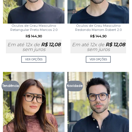
Óculos de Grau Masculino
Óculos de Grau Masculino
Retangular Preto Marcos 2.0
Redondo Marrom Robert 2.0
R$
144,90
R$
144,90
Em até 12x de
R$
12,08
Em até 12x de
R$
12,08
sem juros
sem juros
VER OPÇÕES
VER OPÇÕES
Tendência
Novidade