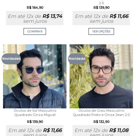
2.0
R$
164,90
R$
139,90
Em até 12x de
R$
13,74
Em até 12x de
R$
11,66
sem juros
sem juros
COMPRAR
VER OPÇÕES
Novidades
Novidade
Óculos de Sol Masculino
Óculos de Grau Masculino
Quadrado Cinza Miguel
Quadrado Preto e Cinza Jean 2.0
R$
139,90
R$
132,90
Em até 12x de
R$
11,66
Em até 12x de
R$
11,08
sem juros
sem juros