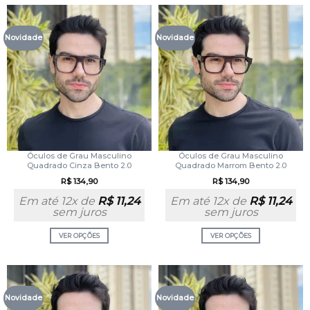
Novidade
Novidade
Óculos de Grau Masculino
Óculos de Grau Masculino
Quadrado Cinza Bento 2.0
Quadrado Marrom Bento 2.0
R$
134,90
R$
134,90
Em até 12x de
R$
11,24
Em até 12x de
R$
11,24
sem juros
sem juros
VER OPÇÕES
VER OPÇÕES
Novidade
Novidade