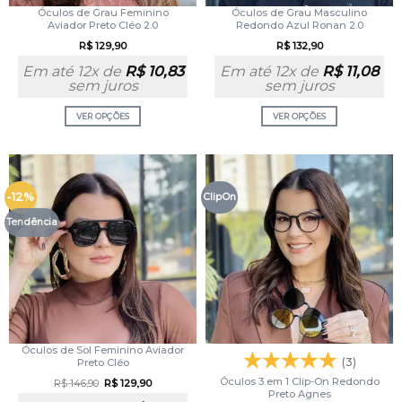
Óculos de Grau Feminino
Óculos de Grau Masculino
Aviador Preto Cléo 2.0
Redondo Azul Ronan 2.0
R$
129,90
R$
132,90
Em até 12x de
R$
10,83
Em até 12x de
R$
11,08
sem juros
sem juros
VER OPÇÕES
VER OPÇÕES
-12%
ClipOn
Tendência
Óculos de Sol Feminino Aviador
(3)
Preto Cléo
Óculos 3 em 1 Clip-On Redondo
R$
146,90
R$
129,90
Preto Agnes