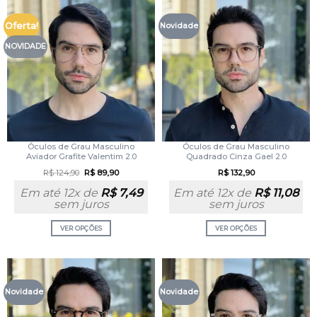
Oferta!
Novidade
NOVIDADE
Óculos de Grau Masculino
Óculos de Grau Masculino
Aviador Grafite Valentim 2.0
Quadrado Cinza Gael 2.0
R$
124,90
R$
89,90
R$
132,90
Em até 12x de
R$
7,49
Em até 12x de
R$
11,08
sem juros
sem juros
VER OPÇÕES
VER OPÇÕES
Novidade
Novidade