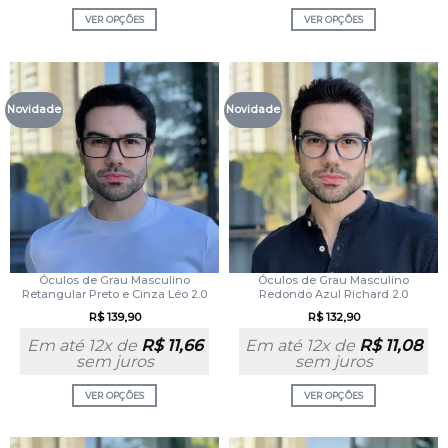
VER OPÇÕES
VER OPÇÕES
Novidade
Novidade
Óculos de Grau Masculino
Óculos de Grau Masculino
Retangular Preto e Cinza Léo 2.0
Redondo Azul Richard 2.0
R$
139,90
R$
132,90
Em até 12x de
R$
11,66
Em até 12x de
R$
11,08
sem juros
sem juros
VER OPÇÕES
VER OPÇÕES