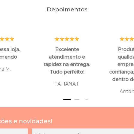
Depoimentos
ssa loja.
Excelente
Produ
omendo
atendimento e
qualid
rapidez na entrega.
empre
na M.
Tudo perfeito!
confiança
dentro d
TATIANA I.
Anton
ções e novidades!