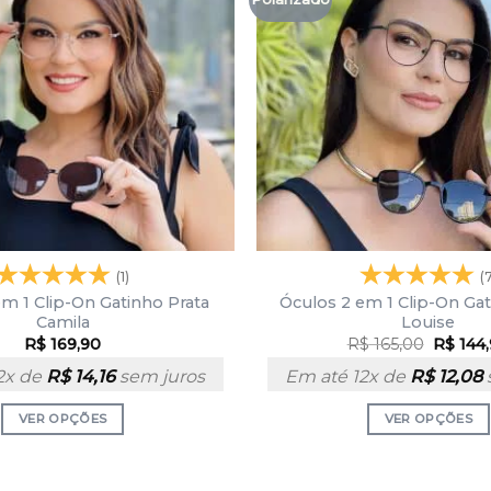
(1)
(
m 1 Clip-On Gatinho Prata
Óculos 2 em 1 Clip-On Ga
Camila
Louise
R$
169,90
R$
165,00
R$
144
2x de
R$
14,16
sem juros
Em até 12x de
R$
12,08
VER OPÇÕES
VER OPÇÕES