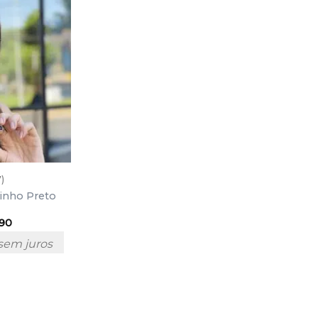
7)
tinho Preto
,90
sem juros