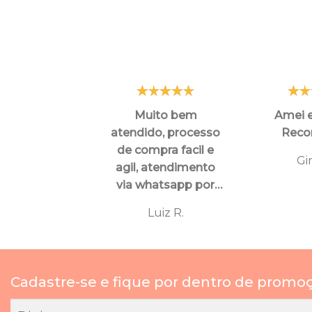
Muito bem
Amei e
atendido, processo
Rec
de compra facil e
Gi
agil, atendimento
via whatsapp por
funcionarios super
Luiz R.
atenciosos e
educados, tanto
para
esclarecimentos ,
Cadastre-se e fique por dentro de promo
orientaçoes e ate
mesmo para