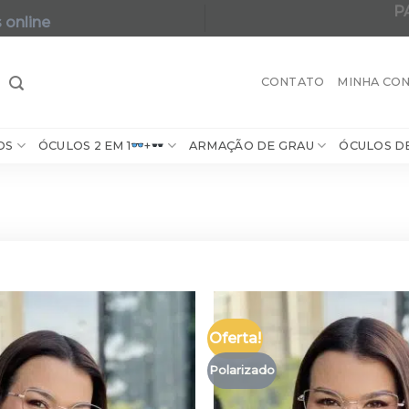
P
 online
A maior varie
CONTATO
MINHA CO
OS
ÓCULOS 2 EM 1
+
ARMAÇÃO DE GRAU
ÓCULOS D
Oferta!
Polarizado