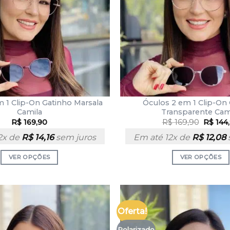
 1 Clip-On Gatinho Marsala
Óculos 2 em 1 Clip-On
Camila
Transparente Cam
R$
169,90
R$
169,90
R$
144
2x de
R$
14,16
sem juros
Em até 12x de
R$
12,08
VER OPÇÕES
VER OPÇÕES
Oferta!
Polarizado