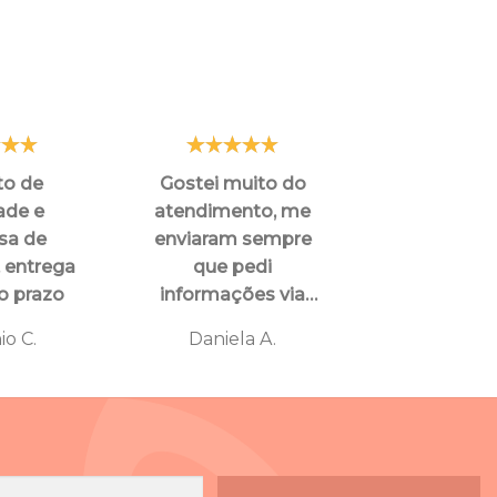
to de
Gostei muito do
"Minha expe
ade e
atendimento, me
de compra f
sa de
enviaram sempre
boa. O proce
, entrega
que pedi
simples, o 
o prazo
informações via
chegou den
WhatsApp.
prazo
io C.
Daniela A.
ALTAIR 
correspon
anúncio. F
satisfeito
qualidade 
atendime
Recomendo a