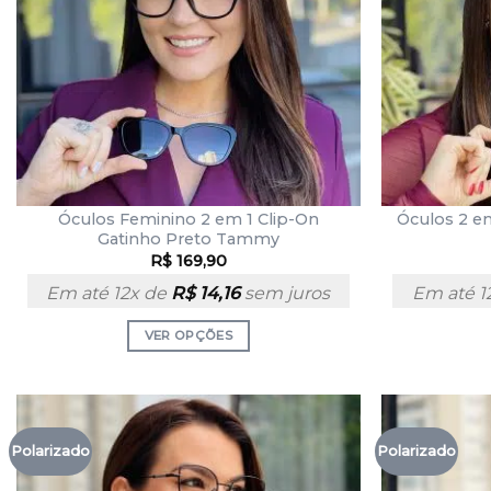
Óculos Feminino 2 em 1 Clip-On
Óculos 2 em
Gatinho Preto Tammy
R$
169,90
Em até 12x de
R$
14,16
sem juros
Em até 1
VER OPÇÕES
Polarizado
Polarizado