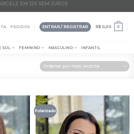
ARCELE EM 12X SEM JUROS
dade em 2 em 1 clip-on da internet
0
NTA
PEDIDOS
ENTRAR / REGISTRAR
R$
0,00
E SOL
FEMININO
MASCULINO
INFANTIL
Polarizado