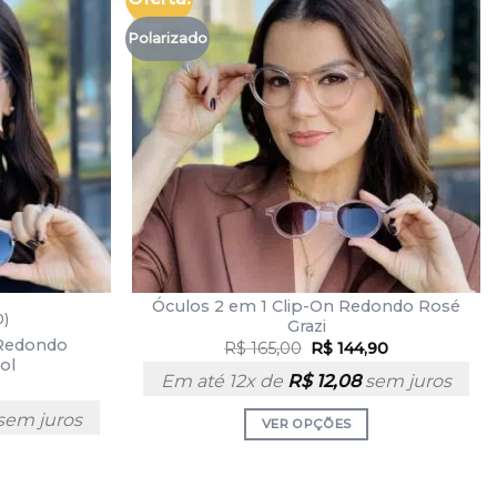
Polarizado
Óculos 2 em 1 Clip-On Redondo Rosé
0)
Grazi
 Redondo
R$
165,00
R$
144,90
ol
Em até 12x de
R$
12,08
sem juros
sem juros
VER OPÇÕES