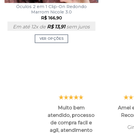
Óculos 2 em 1 Clip-On Redondo
Marrom Nicole 3.0
R$
166,90
Em até 12x de
R$
13,91
sem juros
VER OPÇÕES
Muito bem
Amei e
atendido, processo
Rec
de compra facil e
Gi
agil, atendimento