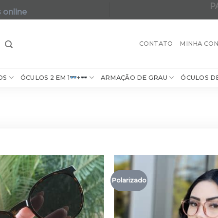
P
 online
A maior varie
CONTATO
MINHA CO
OS
ÓCULOS 2 EM 1
+
ARMAÇÃO DE GRAU
ÓCULOS D
Polarizado