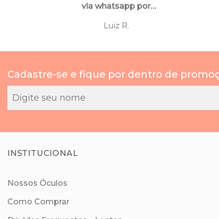
via whatsapp por
funcionarios super
Luiz R.
atenciosos e
educados, tanto
para
esclarecimentos ,
Cadastre-se e fique por dentro de promo
orientaçoes e ate
mesmo para
cancelamento de
compras.
INSTITUCIONAL
Nossos Óculos
Como Comprar