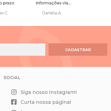
o prazo
informações via
chegou den
WhatsApp.
prazo
io C.
Daniela A.
ALTAIR 
correspon
anúncio. F
satisfeito
qualidade 
atendime
Recomendo a
CADASTRAR
SOCIAL
Siga nosso Instagram!
Curta nossa página!