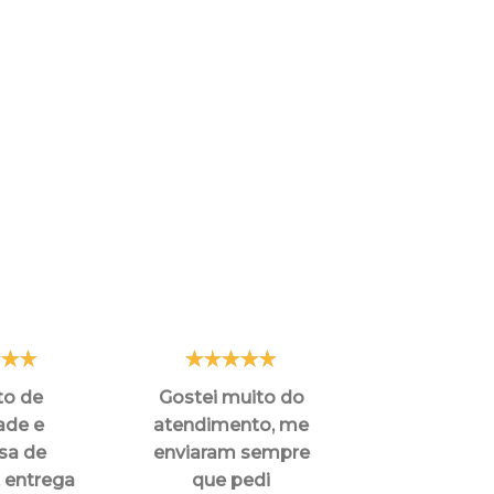
to de
Gostei muito do
"Minha expe
ade e
atendimento, me
de compra f
sa de
enviaram sempre
boa. O proce
, entrega
que pedi
simples, o 