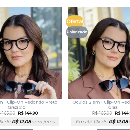
Oferta!
Polarizado
m 1 Clip-On Redondo Preto
Óculos 2 em 1 Clip-On Re
Grazi 2.0
Grazi
$
165,00
R$
144,90
R$
165,00
R$
144
2x de
R$
12,08
sem juros
Em até 12x de
R$
12,08