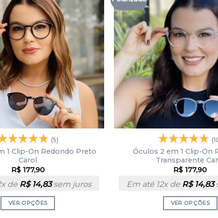
(5)
(1
m 1 Clip-On Redondo Preto
Óculos 2 em 1 Clip-On
Carol
Transparente Car
R$
177,90
R$
177,90
2x de
R$
14,83
sem juros
Em até 12x de
R$
14,83
VER OPÇÕES
VER OPÇÕES