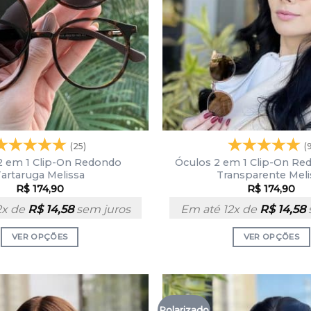
(25)
(
2 em 1 Clip-On Redondo
Óculos 2 em 1 Clip-On Re
artaruga Melissa
Transparente Meli
R$
174,90
R$
174,90
2x de
R$
14,58
sem juros
Em até 12x de
R$
14,58
VER OPÇÕES
VER OPÇÕES
Polarizado