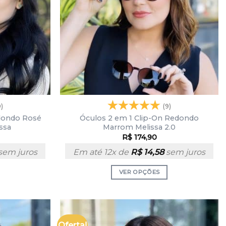
9)
(9)
dondo Rosé
Óculos 2 em 1 Clip-On Redondo
ssa
Marrom Melissa 2.0
R$
174,90
sem juros
Em até 12x de
R$
14,58
sem juros
VER OPÇÕES
Oferta!