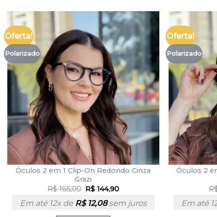
Oferta!
Oferta!
Polarizado
Polarizado
Óculos 2 em 1 Clip-On Redondo Cinza
Óculos 2 e
Grazi
R$
165,00
R$
144,90
R
Em até 12x de
R$
12,08
sem juros
Em até 1