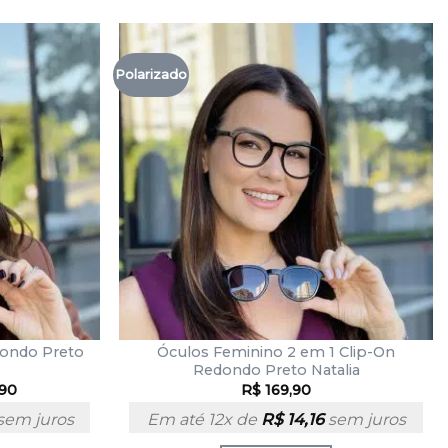
Polarizado
dondo Preto
Óculos Feminino 2 em 1 Clip-On
Redondo Preto Natalia
,90
R$
169,90
sem juros
Em até 12x de
R$
14,16
sem juros