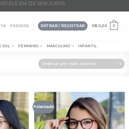
ARCELE EM 12X SEM JUROS
dade em 2 em 1 clip-on da internet
0
NTA
PEDIDOS
ENTRAR / REGISTRAR
R$
0,00
E SOL
FEMININO
MASCULINO
INFANTIL
Polarizado