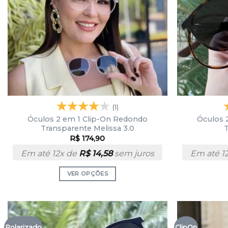
(1)
Óculos 2 em 1 Clip-On Redondo
Óculos 
Transparente Melissa 3.0
T
R$
174,90
Em até 12x de
R$
14,58
sem juros
Em até 1
VER OPÇÕES
Polarizado
ClipOn