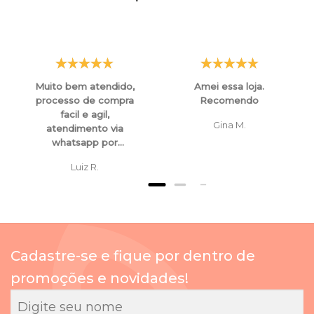
Muito bem atendido,
Amei essa loja.
processo de compra
Recomendo
facil e agil,
Gina M.
atendimento via
whatsapp por
funcionarios super
Luiz R.
atenciosos e
educados, tanto para
esclarecimentos ,
orientaçoes e ate
mesmo para
cancelamento de
Cadastre-se e fique por dentro de
compras.
promoções e novidades!