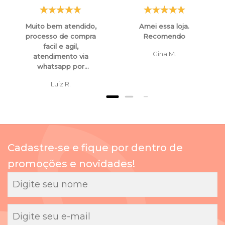
Muito bem atendido,
Amei essa loja.
processo de compra
Recomendo
facil e agil,
Gina M.
atendimento via
whatsapp por
funcionarios super
Luiz R.
atenciosos e
educados, tanto para
esclarecimentos ,
orientaçoes e ate
mesmo para
cancelamento de
Cadastre-se e fique por dentro de
compras.
promoções e novidades!