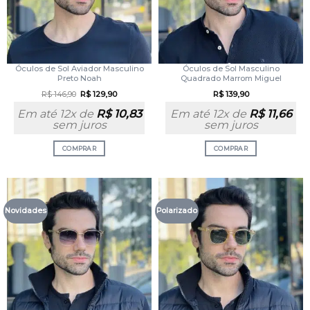
Óculos de Sol Aviador Masculino
Óculos de Sol Masculino
Preto Noah
Quadrado Marrom Miguel
R$
146,90
R$
129,90
R$
139,90
Em até 12x de
R$
10,83
Em até 12x de
R$
11,66
sem juros
sem juros
COMPRAR
COMPRAR
Novidades
Polarizado