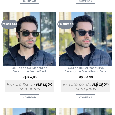
COMPRAR
COMPRAR
Polarizado
Polarizado
Óculos de Sol Masculino
Óculos de Sol Masculino
Retangular Verde Raul
Retangular Preto Fosco Raul
R$
164,90
R$
164,90
Em até 12x de
R$
13,74
Em até 12x de
R$
13,74
sem juros
sem juros
COMPRAR
COMPRAR