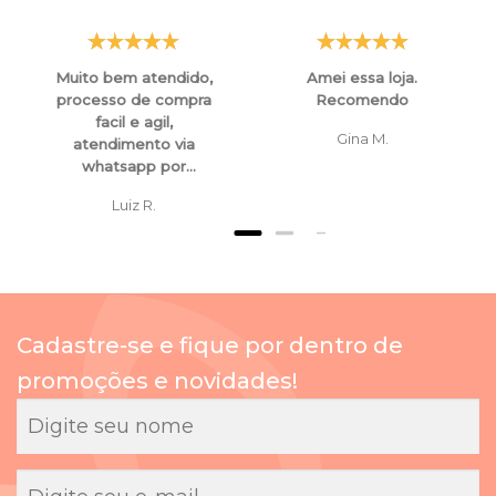
Muito bem atendido,
Amei essa loja.
processo de compra
Recomendo
facil e agil,
Gina M.
atendimento via
whatsapp por
funcionarios super
Luiz R.
atenciosos e
educados, tanto para
esclarecimentos ,
orientaçoes e ate
mesmo para
cancelamento de
Cadastre-se e fique por dentro de
compras.
promoções e novidades!