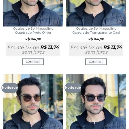
Óculos de Sol Masculino
Óculos de Sol Masculino
Quadrado Preto Oliver
Quadrado Transparente Gael
R$
164,90
R$
164,90
Em até 12x de
R$
13,74
Em até 12x de
R$
13,74
sem juros
sem juros
COMPRAR
COMPRAR
Novidade
Novidade