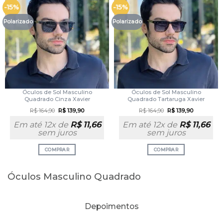
-15%
-15%
Polarizado
Polarizado
Óculos de Sol Masculino
Óculos de Sol Masculino
Quadrado Cinza Xavier
Quadrado Tartaruga Xavier
R$
164,90
R$
139,90
R$
164,90
R$
139,90
Em até 12x de
R$
11,66
Em até 12x de
R$
11,66
sem juros
sem juros
COMPRAR
COMPRAR
Óculos Masculino Quadrado
Depoimentos