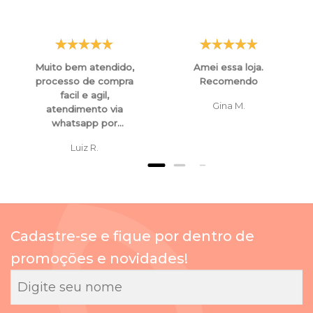
Muito bem atendido,
Amei essa loja.
processo de compra
Recomendo
facil e agil,
Gina M.
atendimento via
whatsapp por
funcionarios super
Luiz R.
atenciosos e
educados, tanto para
esclarecimentos ,
orientaçoes e ate
mesmo para
cancelamento de
Cadastre-se e fique por dentro de
compras.
promoções e novidades!