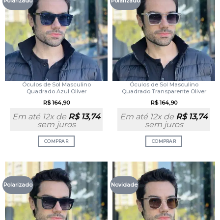
Polarizado
Polarizado
Óculos de Sol Masculino
Óculos de Sol Masculino
Quadrado Azul Oliver
Quadrado Transparente Oliver
R$
164,90
R$
164,90
Em até 12x de
R$
13,74
Em até 12x de
R$
13,74
sem juros
sem juros
COMPRAR
COMPRAR
Polarizado
Novidade