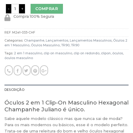
Óculos 2 em 1 Clip-On Masculino Hexagonal Champanhe Juliano quanti
COMPRAR
Compra 100% Segura
REF:
M2e1-033-CHF
Categorias:
Champanhe
,
Lançamentos
,
Lançamentos Masculinos
,
Óculos 2
em 1 Masculino
,
Óculos Masculino
,
TR90
,
TR90
Tags:
2 em 1 masculino
,
clip on masculino
,
clip on redondo
,
clipon
,
óculos
,
óculos masculino
DESCRIÇÃO
Óculos 2 em 1 Clip-On Masculino Hexagonal
Champanhe Juliano é único.
Sabe aquele modelo clássico mas que nunca sai de moda?
Para os mais modernos ou básicos, esse é o modelo perfeito.
Trata-se de uma releitura do bom e velho óculos hexagonal