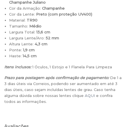
Champanhe Juliano
Cor da Armação:
Champanhe
Cor da Lente:
Preto (com proteção UV400)
Material:
TR90
Tamanho:
Médio
Largura Total:
13,6 cm
Largura Lente/Aro:
52 mm
Altura Lente:
4,3 cm
Ponte:
1,9 cm
Haste:
14,5 cm
Itens inclusos:
1 Óculos, 1 Estojo e 1 Flanela Para Limpeza
Prazo para postagem após confirmação de pagamento:
De 1 a
3 dias úteis via Correios, podendo ser aumentado em até 3
dias úteis, caso sejam incluídas lentes de grau. Caso tenha
alguma dúvida sobre nossas lentes clique
AQUI
e confira
todos as informações.
Avaliações