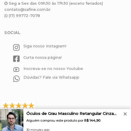
Seg a Sex das 09h30 às 17h30 (exceto feriados)
contato@safine.com.br
(17) 99772-7078
SOCIAL
Siga nosso Instagram!
Curta nossa página!
Inscreva-se no nosso Youtube
Dúvidas? Fale via Whatsapp
×
571 avaliações reais
Óculos de Grau Masculino Retangular Cinza Marcos 2.0
Alguém comprou este produto por
R$ 144,90
.
© 2026
Safine
CNPJ: 29.645.007/0001-42
30 minutes ago