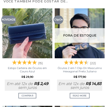
VOCÊ TAMBÉM PODE GOSTAR DE…
NOVIDADE
ClipOn
FORA DE ESTOQUE
(15)
(22)
Estojo Carteira de Óculos em
Óculos 2 em 1 Clip-On Masculino
Couro Azul
Hexagonal Preto Juliano
R$
29,90
R$
177,90
Em até 12x de
R$
2,49
Em até 12x de
R$
14,83
sem juros
sem juros
COMPRAR
READ MORE