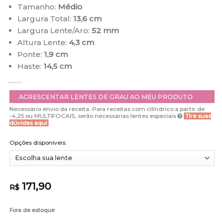
Tamanho:
Médio
Largura Total:
13,6 cm
Largura Lente/Aro:
52 mm
Altura Lente:
4,3 cm
Ponte:
1,9 cm
Haste:
14,5 cm
ACRESCENTAR LENTES DE GRAU AO MEU PRODUTO
Necessário envio da receita. Para receitas com cilíndrico a partir de
-4,25 ou MULTIFOCAIS, serão necessárias lentes especiais
Tire suas
dúvidas aqui
Opções disponíveis:
171,90
R$
Fora de estoque