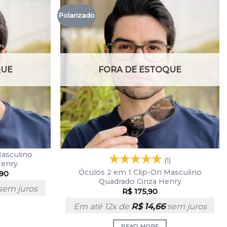
Polarizado
QUE
FORA DE ESTOQUE
Masculino
(1)
enry
Óculos 2 em 1 Clip-On Masculino
,90
Quadrado Cinza Henry
sem juros
R$
175,90
Em até 12x de
R$
14,66
sem juros
READ MORE