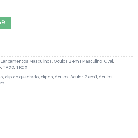
culino Quadrado Azul Henry quantidade
AR
,
Lançamentos Masculinos
,
Óculos 2 em 1 Masculino
,
Oval
,
o
,
TR90
,
TR90
do
,
clip on quadrado
,
clipon
,
óculos
,
óculos 2 em 1
,
óculos
em 1