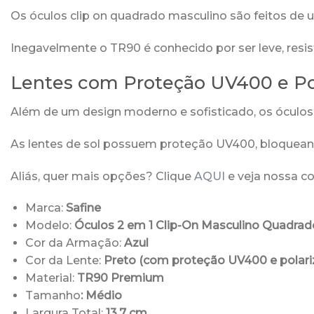
Os óculos clip on quadrado masculino são feitos de um
Inegavelmente o TR90 é conhecido por ser leve, resi
Lentes com Proteção UV400 e Po
Além de um design moderno e sofisticado, os óculo
As lentes de sol possuem proteção UV400, bloqueand
Aliás, quer mais opções? Clique
AQUI
e veja nossa co
Marca:
Safine
Modelo:
Óculos 2 em 1 Clip-On Masculino Quadrad
Cor da Armação:
Azul
Cor da Lente:
Preto (com proteção UV400 e polari
Material:
TR90 Premium
Tamanho
: Médio
Largura Total:
13,7 cm