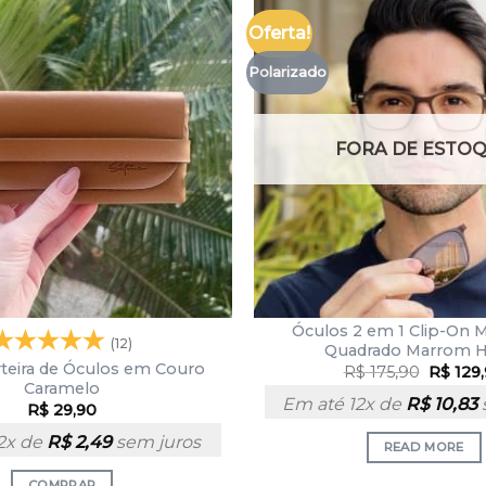
Oferta!
Polarizado
FORA DE ESTO
Óculos 2 em 1 Clip-On 
(12)
Quadrado Marrom H
rteira de Óculos em Couro
R$
175,90
R$
129
Caramelo
Em até 12x de
R$
10,83
R$
29,90
2x de
R$
2,49
sem juros
READ MORE
COMPRAR