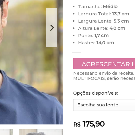
Tamanho
: Médio
Largura Total:
13,7 cm
Largura Lente:
5,3 cm
Altura Lente:
4,0 cm
Ponte:
1,7 cm
Hastes:
14,0 cm
ACRESCENTAR 
Necessário envio da receita. 
MULTIFOCAIS, serão necessá
Opções disponíveis:
175,90
R$