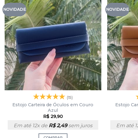
NOVIDADE
NOVIDADE
(15)
Estojo Carteira de Óculos em Couro
Estojo Ca
Azul
R$
29,90
Em até 12x de
R$
2,49
sem juros
Em até 1
COMPRAR