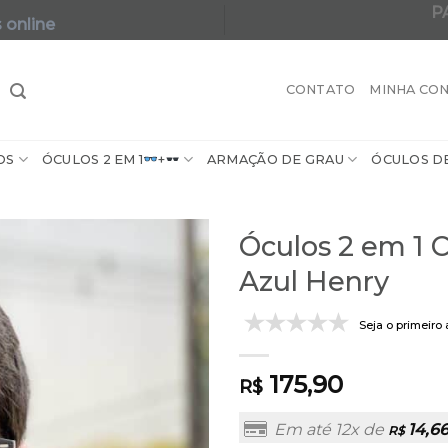
P
 online
A maior varie
CONTATO
MINHA CO
OS
ÓCULOS 2 EM 1
+
ARMAÇÃO DE GRAU
ÓCULOS D
Óculos 2 em 1 
Azul Henry
Seja o primeiro 
175,90
R$
Em até 12x de
14,6
R$