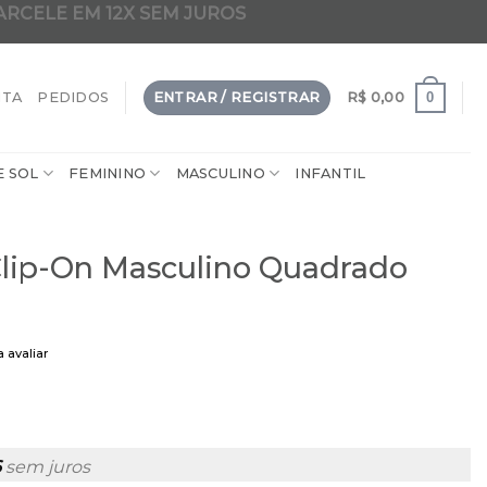
ARCELE EM 12X SEM JUROS
dade em 2 em 1 clip-on da internet
0
NTA
PEDIDOS
ENTRAR / REGISTRAR
R$
0,00
E SOL
FEMININO
MASCULINO
INFANTIL
Clip-On Masculino Quadrado
a avaliar
6
sem juros