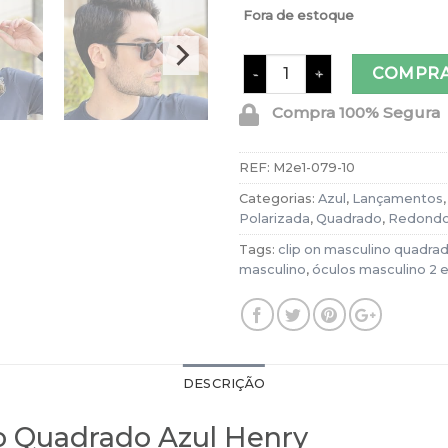
Fora de estoque
Óculos 2 em 1 Clip-On Mas
COMPR
Compra 100% Segura
REF:
M2e1-079-10
Categorias:
Azul
,
Lançamentos
Polarizada
,
Quadrado
,
Redond
Tags:
clip on masculino quadra
masculino
,
óculos masculino 2 
DESCRIÇÃO
no Quadrado Azul Henry