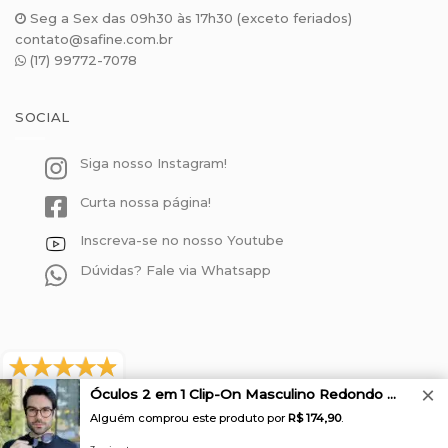
Seg a Sex das 09h30 às 17h30 (exceto feriados)
contato@safine.com.br
(17) 99772-7078
SOCIAL
Siga nosso Instagram!
Curta nossa página!
Inscreva-se no nosso Youtube
Dúvidas? Fale via Whatsapp
×
571 avaliações reais
Óculos 2 em 1 Clip-On Masculino Redondo Tartaruga João
Alguém comprou este produto por
R$ 174,90
.
© 2026
Safine
CNPJ: 29.645.007/0001-42