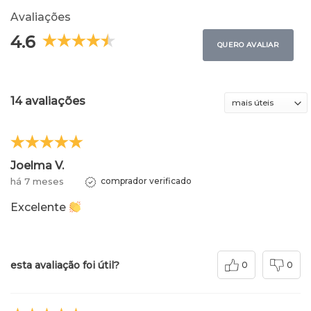
Avaliações
4.6
QUERO AVALIAR
14 avaliações
Joelma V.
há 7 meses
comprador verificado
Excelente
esta avaliação foi útil?
0
0