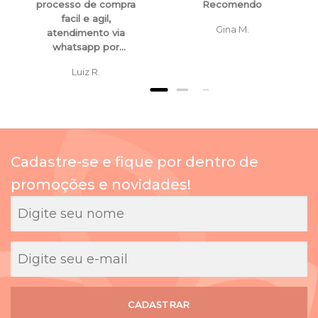
processo de compra
Recomendo
facil e agil,
Gina M.
atendimento via
whatsapp por
funcionarios super
Luiz R.
atenciosos e
educados, tanto para
esclarecimentos ,
orientaçoes e ate
mesmo para
cancelamento de
Cadastre-se e fique por dentro de
compras.
promoções e novidades!
CADASTRAR