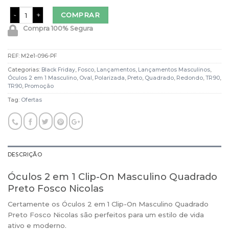
Óculos 2 em 1 Clip-On Masculino Quadrado Preto Fosco Nicolas quantid
COMPRAR
Compra 100% Segura
REF:
M2e1-096-PF
Categorias:
Black Friday
,
Fosco
,
Lançamentos
,
Lançamentos Masculinos
,
Óculos 2 em 1 Masculino
,
Oval
,
Polarizada
,
Preto
,
Quadrado
,
Redondo
,
TR90
,
TR90
,
Promoção
Tag:
Ofertas
DESCRIÇÃO
Óculos 2 em 1 Clip-On Masculino Quadrado
Preto Fosco Nicolas
Certamente os Óculos 2 em 1 Clip-On Masculino Quadrado
Preto Fosco Nicolas são perfeitos para um estilo de vida
ativo e moderno.