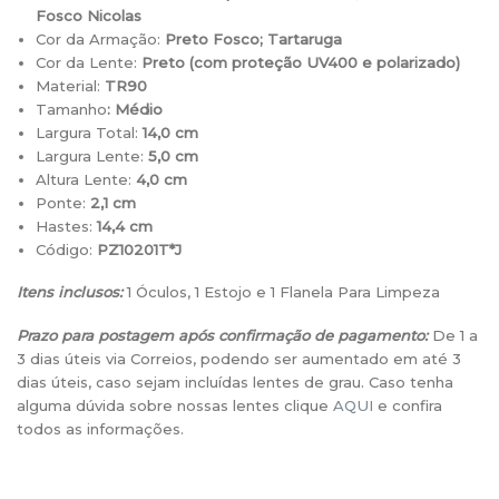
Fosco Nicolas
Cor da Armação:
Preto Fosco; Tartaruga
Cor da Lente:
Preto (com proteção UV400 e polarizado)
Material:
TR90
Tamanho
: Médio
Largura Total:
14,0 cm
Largura Lente:
5,0 cm
Altura Lente:
4,0 cm
Ponte:
2,1 cm
Hastes:
14,4 cm
Código:
PZ10201T*J
Itens inclusos:
1 Óculos, 1 Estojo e 1 Flanela Para Limpeza
Prazo para postagem após confirmação de pagamento:
De 1 a
3 dias úteis via Correios, podendo ser aumentado em até 3
dias úteis, caso sejam incluídas lentes de grau. Caso tenha
alguma dúvida sobre nossas lentes clique
AQUI
e confira
todos as informações.