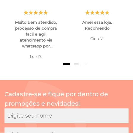
Muito bem atendido,
Amei essa loja.
processo de compra
Recomendo
facil e agil,
Gina M.
atendimento via
whatsapp por
funcionarios super
Luiz R.
atenciosos e
educados, tanto para
esclarecimentos ,
orientaçoes e ate
mesmo para
cancelamento de
Cadastre-se e fique por dentro de
compras.
promoções e novidades!