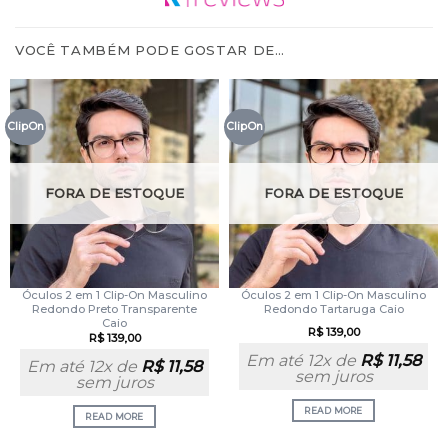
VOCÊ TAMBÉM PODE GOSTAR DE…
ClipOn
ClipOn
FORA DE ESTOQUE
FORA DE ESTOQUE
Óculos 2 em 1 Clip-On Masculino
Óculos 2 em 1 Clip-On Masculino
Redondo Preto Transparente
Redondo Tartaruga Caio
Caio
R$
139,00
R$
139,00
Em até 12x de
R$
11,58
Em até 12x de
R$
11,58
sem juros
sem juros
READ MORE
READ MORE