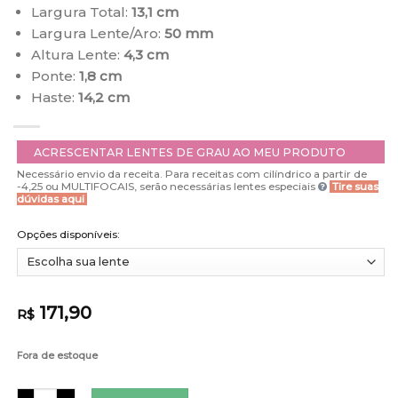
Largura Total:
13,1 cm
Largura Lente/Aro:
50 mm
Altura Lente:
4,3 cm
Ponte:
1,8 cm
Haste:
14,2 cm
ACRESCENTAR LENTES DE GRAU AO MEU PRODUTO
Necessário envio da receita. Para receitas com cilíndrico a partir de
-4,25 ou MULTIFOCAIS, serão necessárias lentes especiais
Tire suas
dúvidas aqui
Opções disponíveis:
171,90
R$
Fora de estoque
Óculos 2 em 1 Clip-On Masculino Redondo Preto Rui quantidade