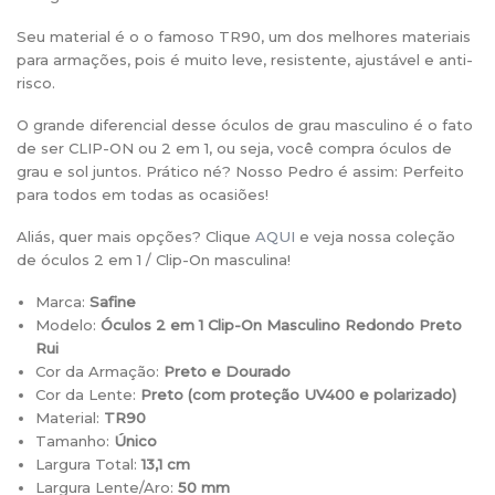
Seu material é o o famoso TR90, um dos melhores materiais
para armações, pois é muito leve, resistente, ajustável e anti-
risco.
O grande diferencial desse óculos de grau masculino é o fato
de ser CLIP-ON ou 2 em 1, ou seja, você compra óculos de
grau e sol juntos. Prático né? Nosso Pedro é assim: Perfeito
para todos em todas as ocasiões!
Aliás, quer mais opções? Clique
AQUI
e veja nossa coleção
de óculos 2 em 1 / Clip-On masculina!
Marca:
Safine
Modelo:
Óculos 2 em 1 Clip-On Masculino Redondo Preto
Rui
Cor da Armação:
Preto e Dourado
Cor da Lente:
Preto (com proteção UV400 e polarizado)
Material:
TR90
Tamanho:
Único
Largura Total:
13,1 cm
Largura Lente/Aro:
50 mm