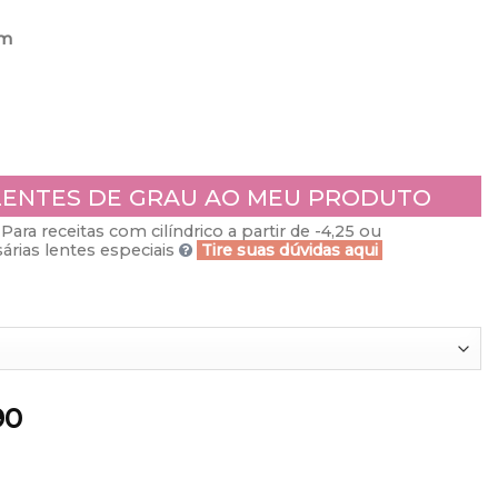
m
LENTES DE GRAU AO MEU PRODUTO
Para receitas com cilíndrico a partir de -4,25 ou
rias lentes especiais
Tire suas dúvidas aqui
90