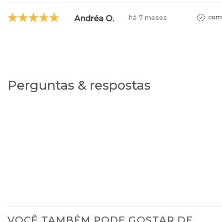
há 7 meses
comp
Andréa O.
Perguntas & respostas
VOCÊ TAMBÉM PODE GOSTAR DE…