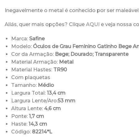
Inegavelmente o metal é conhecido por ser maleável 
Aliás, quer mais opções? Clique
AQUI
e veja nossa co
Marca:
Safine
Modelo:
Óculos de Grau Feminino Gatinho Bege A
Cor da Armação:
Bege; Dourado; Transparente
Material Armação:
Metal
Material Hastes:
TR90
Com plaquetas
Tamanho:
Médio
Largura Total:
13,4 cm
Largura Lente/Aro:
53 mm
Altura Lente:
4,6 cm
Ponte:
1,7 cm
Haste:
14,3 cm
Código:
82214*L