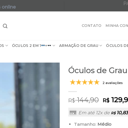
P
 online
A maior varie
CONTATO
MINHA CO
OS
ÓCULOS 2 EM 1
+
ARMAÇÃO DE GRAU
ÓCULOS D
Óculos de Gra
2 avaliações
144,90
129,
R$
R$
Em até 12x de
10,83
R$
Tamanho:
Médio