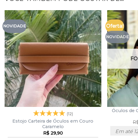
Oferta!
NOVIDADE
NOVIDADE
FO
Óculos de G
(12)
Estojo Carteira de Óculos em Couro
R
Caramelo
Em até 1
R$
29,90