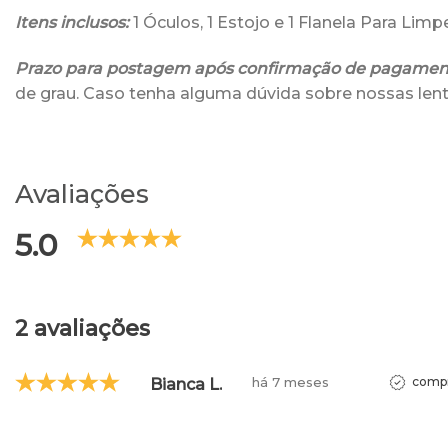
Itens inclusos:
1 Óculos, 1 Estojo e 1 Flanela Para Lim
Prazo para postagem após confirmação de pagamen
de grau. Caso tenha alguma dúvida sobre nossas lent
Avaliações
5.0
2 avaliações
há 7 meses
compr
Bianca L.