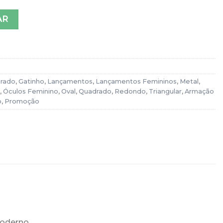
atinho Bege Anne quantidade
AR
rado
,
Gatinho
,
Lançamentos
,
Lançamentos Femininos
,
Metal
,
,
Óculos Feminino
,
Oval
,
Quadrado
,
Redondo
,
Triangular
,
Armação
o
,
Promoção
moderno.