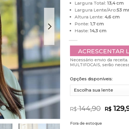
Largura Total:
13,4 cm
Largura Lente/Aro:
53 m
Altura Lente:
4,6 cm
Ponte:
1,7 cm
Haste:
14,3 cm
ACRESCENTAR 
Necessário envio da receita. 
MULTIFOCAIS, serão necessá
Opções disponíveis:
144,90
129,
R$
R$
Fora de estoque