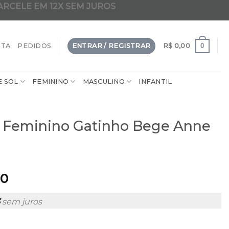
ARCELE EM 12X SEM JUROS
dade em 2 em 1 clip-on da internet
0
NTA
PEDIDOS
ENTRAR / REGISTRAR
R$
0,00
E SOL
FEMININO
MASCULINO
INFANTIL
u Feminino Gatinho Bege Anne
90
sem juros