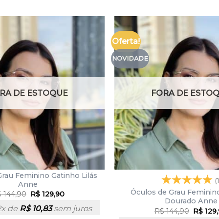
Oferta!
NOVIDADE
RA DE ESTOQUE
FORA DE ESTO
rau Feminino Gatinho Lilás
(1
Anne
Óculos de Grau Feminin
$
144,90
R$
129,90
Dourado Anne
2x de
R$
10,83
sem juros
R$
144,90
R$
129