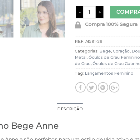
Óculos de Grau Feminino G
COMPR
Compra 100% Segura
REF:
A1591-29
Categorias:
Bege
,
Coração
,
Dou
Metal
,
Óculos de Grau Feminino
de Grau
,
Óculos de Grau Gatinh
Tag:
Lançamentos Feminino
DESCRIÇÃO
nho Bege Anne
Anne e são perfeitos para um estilo de vida ativo e 