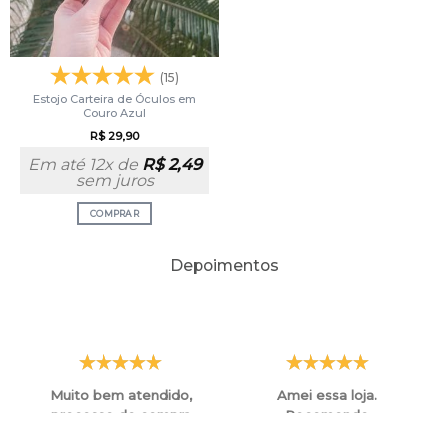
(15)
Estojo Carteira de Óculos em
Couro Azul
R$
29,90
Em até 12x de
R$
2,49
sem juros
COMPRAR
Depoimentos
Muito bem atendido,
Amei essa loja.
processo de compra
Recomendo
facil e agil,