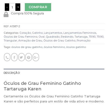
Óculos de Grau Feminino Gatinho Tartaruga Karen quantidade
COMPRAR
Compra 100% Segura
REF:
A1587-2
Categorias:
Coração
,
Gatinho
,
Lançamentos
,
Lançamentos Femininos
,
Óculos de Grau Feminino
,
Oval
,
Quadrado
,
Redondo
,
Tartaruga
,
TR90
,
TR90
,
Triangular
,
Armação de Grau
,
Óculos de Grau Gatinho
,
Promoção
Tags:
óculos de grau gatinho
,
óculos feminino
,
óculos gatinho
DESCRIÇÃO
Óculos de Grau Feminino Gatinho
Tartaruga Karen
Certamente os Óculos de Grau Feminino Gatinho Tartaruga
Karen e são perfeitos para um estilo de vida ativo e moderno.