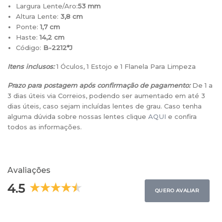
Largura Lente/Aro:
53 mm
Altura Lente:
3,8 cm
Ponte:
1,7 cm
Haste:
14,2 cm
Código:
B-2212*J
Itens inclusos:
1 Óculos, 1 Estojo e 1 Flanela Para Limpeza
Prazo para postagem após confirmação de pagamento:
De 1 a
3 dias úteis via Correios, podendo ser aumentado em até 3
dias úteis, caso sejam incluídas lentes de grau. Caso tenha
alguma dúvida sobre nossas lentes clique
AQUI
e confira
todos as informações.
Avaliações
4.5
QUERO AVALIAR