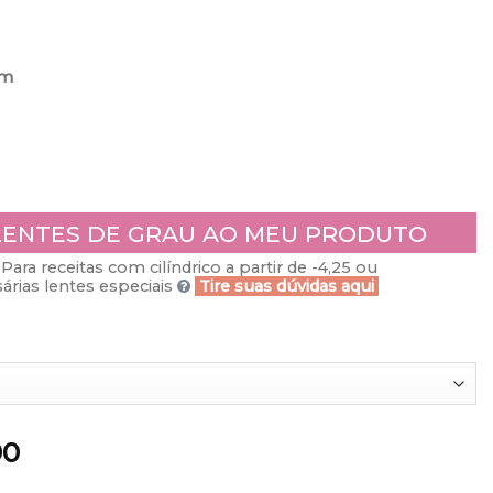
mm
LENTES DE GRAU AO MEU PRODUTO
Para receitas com cilíndrico a partir de -4,25 ou
rias lentes especiais
Tire suas dúvidas aqui
90