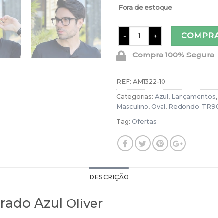
Fora de estoque
Óculos de Grau Masculino Q
COMPR
Compra 100% Segura
REF:
AM1322-10
Categorias:
Azul
,
Lançamentos
Masculino
,
Oval
,
Redondo
,
TR9
Tag:
Ofertas
DESCRIÇÃO
rado Azul
Oliver