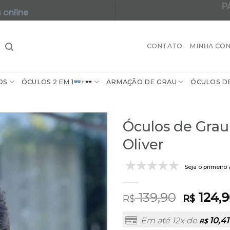
P
 online
A maior varie
CONTATO
MINHA CO
OS
ÓCULOS 2 EM 1
+
ARMAÇÃO DE GRAU
ÓCULOS D
Óculos de Grau
Oliver
Seja o primeiro 
139,90
124,
R$
R$
Em até 12x de
10,41
R$