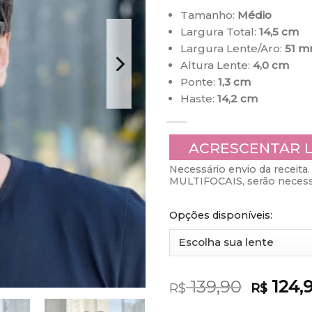
Tamanho:
Médio
Largura Total:
14,5 cm
Largura Lente/Aro:
51 
Altura Lente:
4,0 cm
Ponte:
1,3 cm
Haste:
14,2 cm
ACRESCENTAR 
Necessário envio da receita. 
MULTIFOCAIS, serão necessá
Opções disponíveis:
139,90
124,
R$
R$