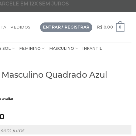
ARCELE EM 12X SEM JUROS
dade em 2 em 1 clip-on da internet
0
NTA
PEDIDOS
ENTRAR / REGISTRAR
R$
0,00
E SOL
FEMININO
MASCULINO
INFANTIL
 Masculino Quadrado Azul
a avaliar
90
sem juros