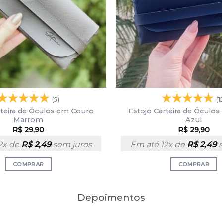
(5)
(1
rteira de Óculos em Couro
Estojo Carteira de Óculo
Marrom
Azul
R$
29,90
R$
29,90
2x de
R$
2,49
sem juros
Em até 12x de
R$
2,49
s
COMPRAR
COMPRAR
Depoimentos