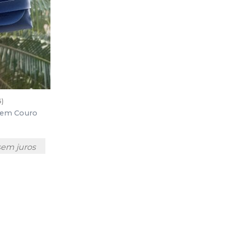
5)
s em Couro
em juros