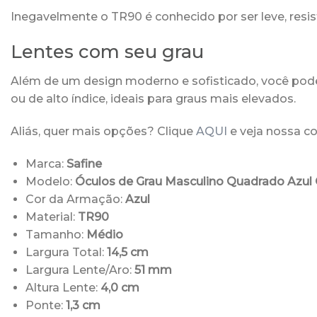
Inegavelmente o TR90 é conhecido por ser leve, resis
Lentes com seu grau
Além de um design moderno e sofisticado, você pode
ou de alto índice, ideais para graus mais elevados.
Aliás, quer mais opções? Clique
AQUI
e veja nossa c
Marca:
Safine
Modelo:
Óculos de Grau Masculino Quadrado Azul 
Cor da Armação:
Azul
Material:
TR90
Tamanho:
Médio
Largura Total:
14,5 cm
Largura Lente/Aro:
51 mm
Altura Lente:
4,0 cm
Ponte:
1,3 cm