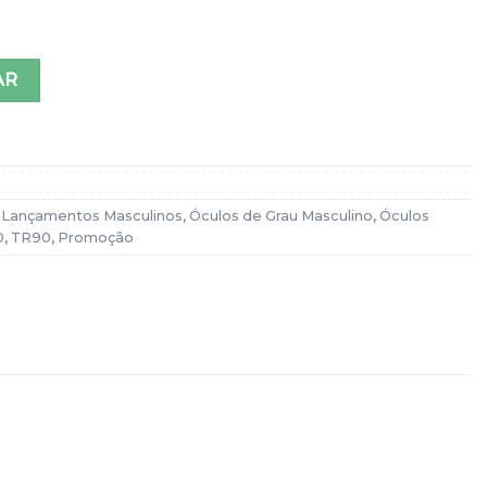
uadrado Azul Oliver quantidade
AR
,
Lançamentos Masculinos
,
Óculos de Grau Masculino
,
Óculos
0
,
TR90
,
Promoção