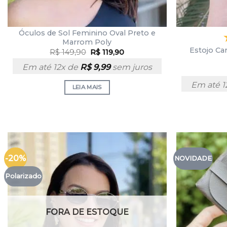
Óculos de Sol Feminino Oval Preto e
Marrom Poly
Estojo Ca
R$
149,90
R$
119,90
Em até 12x de
R$
9,99
sem juros
Em até 1
LEIA MAIS
-20%
NOVIDADE
Polarizado
FORA DE ESTOQUE