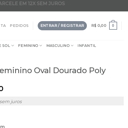
ARCELE EM 12X SEM JUROS
dade em 2 em 1 clip-on da internet
0
NTA
PEDIDOS
ENTRAR / REGISTRAR
R$
0,00
E SOL
FEMININO
MASCULINO
INFANTIL
Feminino Oval Dourado Poly
0
sem juros
mm