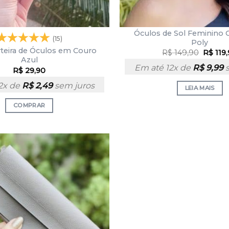
Óculos de Sol Feminino 
(15)
Poly
rteira de Óculos em Couro
R$
149,90
R$
119
Azul
Em até 12x de
R$
9,99
s
R$
29,90
2x de
R$
2,49
sem juros
LEIA MAIS
COMPRAR