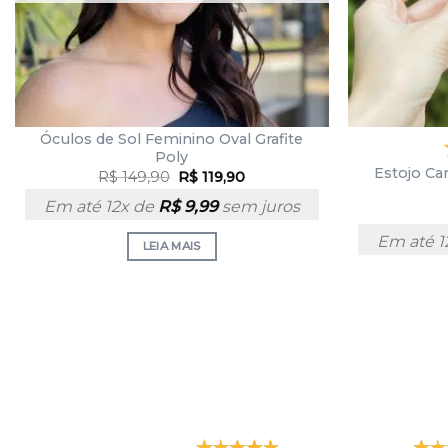
Óculos de Sol Feminino Oval Grafite
Poly
Estojo Ca
R$
149,90
R$
119,90
Em até 12x de
R$
9,99
sem juros
Em até 1
LEIA MAIS