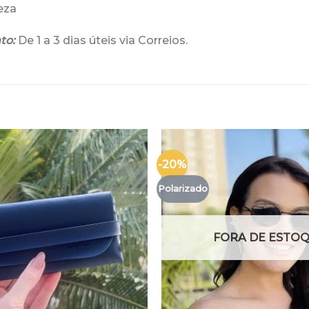
peza
to:
De 1 a 3 dias úteis via Correios.
-20%
Polarizado
FORA DE ESTO