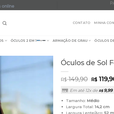
P
 online
A maior varie
CONTATO
MINHA CO
OS
ÓCULOS 2 EM 1
+
ARMAÇÃO DE GRAU
ÓCULOS D
Óculos de Sol 
149,90
119,9
R$
R$
Em até 12x de
9,99
R$
Tamanho:
Médio
Largura Total:
14,2 cm
Largura Lente/Aro:
52 