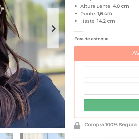
Altura Lente:
4,0 cm
Ponte:
1,6 cm
Haste:
14,2 cm
Fora de estoque
A
Compra 100% Segura