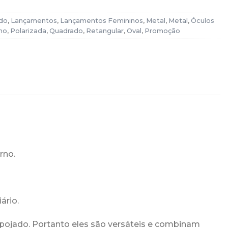
do
,
Lançamentos
,
Lançamentos Femininos
,
Metal
,
Metal
,
Óculos
no
,
Polarizada
,
Quadrado
,
Retangular
,
Oval
,
Promoção
rno.
ário.
spojado. Portanto eles são versáteis e combinam