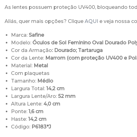
As lentes possuem proteção UV400, bloqueando todo
Aliás, quer mais opções? Clique
AQUI
e veja nossa co
Marca:
Safine
Modelo:
Óculos de Sol Feminino Oval Dourado Pol
Cor da Armação
: Dourado; Tartaruga
Cor da Lente:
Marrom (
com proteção UV400 e Pol
Material:
Metal
Com plaquetas
Tamanho:
Médio
Largura Total:
14,2 cm
Largura Lente/Aro:
52 mm
Altura Lente:
4,0 cm
Ponte:
1,6 cm
Haste:
14,2 cm
Código:
P6183*J