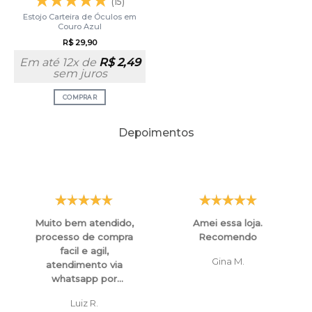
(15)
Estojo Carteira de Óculos em
Couro Azul
R$
29,90
Em até 12x de
R$
2,49
sem juros
COMPRAR
Depoimentos
Muito bem atendido,
Amei essa loja.
processo de compra
Recomendo
facil e agil,
Gina M.
atendimento via
whatsapp por
funcionarios super
Luiz R.
atenciosos e