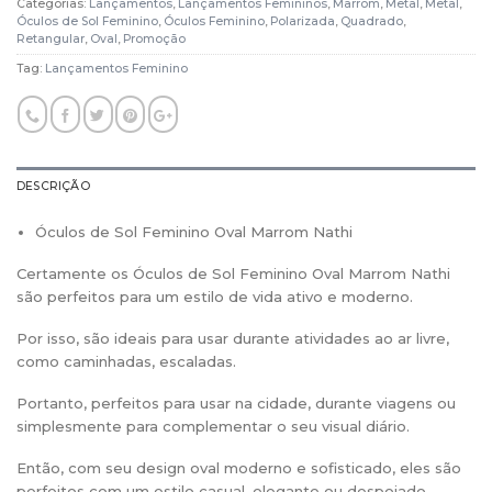
Categorias:
Lançamentos
,
Lançamentos Femininos
,
Marrom
,
Metal
,
Metal
,
Óculos de Sol Feminino
,
Óculos Feminino
,
Polarizada
,
Quadrado
,
Retangular
,
Oval
,
Promoção
Tag:
Lançamentos Feminino
DESCRIÇÃO
Óculos de Sol Feminino Oval Marrom Nathi
Certamente os Óculos de Sol Feminino Oval Marrom Nathi
são perfeitos para um estilo de vida ativo e moderno.
Por isso, são ideais para usar durante atividades ao ar livre,
como caminhadas, escaladas.
Portanto, perfeitos para usar na cidade, durante viagens ou
simplesmente para complementar o seu visual diário.
Então, com seu design oval moderno e sofisticado, eles são
perfeitos com um estilo casual, elegante ou despojado.