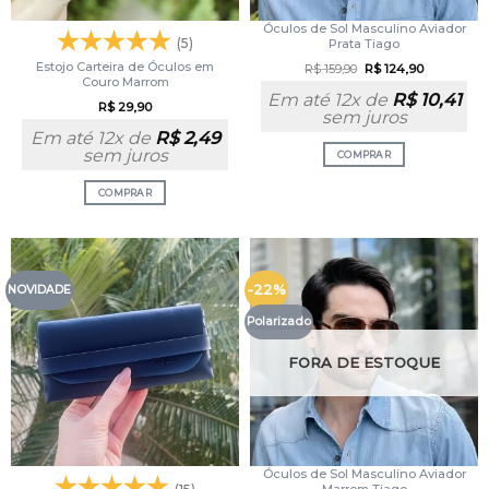
Óculos de Sol Masculino Aviador
(5)
Prata Tiago
Estojo Carteira de Óculos em
R$
159,90
R$
124,90
Couro Marrom
Em até 12x de
R$
10,41
R$
29,90
sem juros
Em até 12x de
R$
2,49
sem juros
COMPRAR
COMPRAR
-22%
NOVIDADE
Polarizado
FORA DE ESTOQUE
Óculos de Sol Masculino Aviador