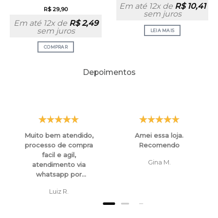
Em até 12x de
R$
10,41
R$
29,90
sem juros
Em até 12x de
R$
2,49
sem juros
LEIA MAIS
COMPRAR
Depoimentos
Muito bem atendido,
Amei essa loja.
processo de compra
Recomendo
facil e agil,
Gina M.
atendimento via
whatsapp por
funcionarios super
Luiz R.
atenciosos e
educados, tanto para
esclarecimentos ,