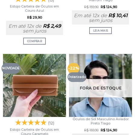
(15)
Marrom Tiago
Estojo Carteira de Óculos em
R$
159,90
R$
124,90
Couro Azul
Em até 12x de
R$
10,41
R$
29,90
sem juros
Em até 12x de
R$
2,49
sem juros
LEIA MAIS
COMPRAR
-22%
NOVIDADE
Polarizado
FORA DE ESTOQUE
Óculos de Sol Masculino Aviador
(12)
Preto Tiago
Estojo Carteira de Óculos em
R$
159,90
R$
124,90
Couro Caramelo