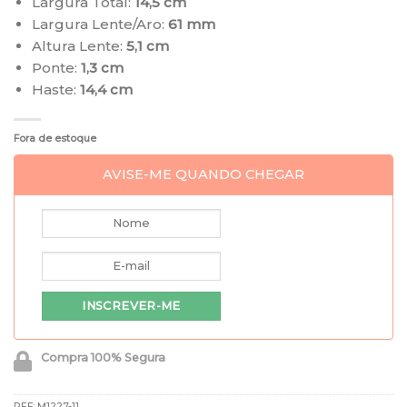
Largura Total:
14,5 cm
Largura Lente/Aro:
61 mm
Altura Lente:
5,1 cm
Ponte:
1,3 cm
Haste:
14,4 cm
Fora de estoque
AVISE-ME QUANDO CHEGAR
Compra 100% Segura
REF:
M1227-11