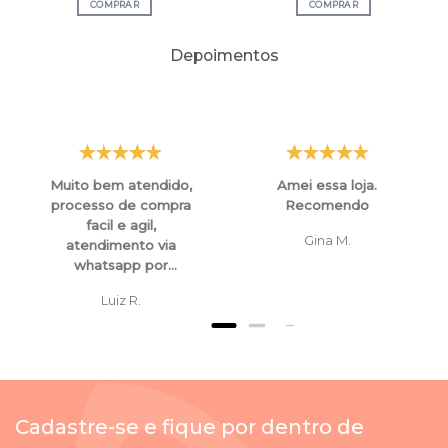
COMPRAR
COMPRAR
Depoimentos
Muito bem atendido,
Amei essa loja.
processo de compra
Recomendo
facil e agil,
Gina M.
atendimento via
whatsapp por
funcionarios super
Luiz R.
atenciosos e
educados, tanto para
esclarecimentos ,
orientaçoes e ate
mesmo para
cancelamento de
Cadastre-se e fique por dentro de
compras.