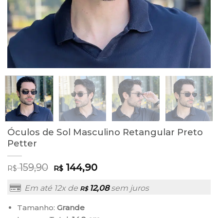
Óculos de Sol Masculino Retangular Preto
Petter
159,90
144,90
R$
R$
Em até 12x de
12,08
sem juros
R$
Tamanho:
Grande