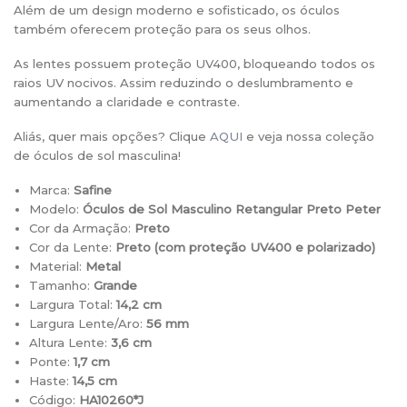
Além de um design moderno e sofisticado, os óculos
também oferecem proteção para os seus olhos.
As lentes possuem proteção UV400, bloqueando todos os
raios UV nocivos. Assim reduzindo o deslumbramento e
aumentando a claridade e contraste.
Aliás, quer mais opções? Clique
AQUI
e veja nossa coleção
de óculos de sol masculina!
Marca:
Safine
Modelo:
Óculos de Sol Masculino Retangular Preto Peter
Cor da Armação:
Preto
Cor da Lente:
Preto (
com proteção UV400 e polarizado)
Material:
Metal
Tamanho:
Grande
Largura Total:
14,2 cm
Largura Lente/Aro:
56 mm
Altura Lente:
3,6 cm
Ponte:
1,7 cm
Haste:
14,5 cm
Código:
HA10260*J