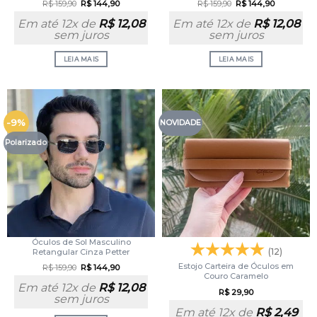
R$
159,90
R$
144,90
R$
159,90
R$
144,90
Em até 12x de
R$
12,08
Em até 12x de
R$
12,08
sem juros
sem juros
LEIA MAIS
LEIA MAIS
-9%
NOVIDADE
Polarizado
Óculos de Sol Masculino
(12)
Retangular Cinza Petter
Estojo Carteira de Óculos em
R$
159,90
R$
144,90
Couro Caramelo
Em até 12x de
R$
12,08
R$
29,90
sem juros
Em até 12x de
R$
2,49