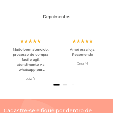
Depoimentos
Muito bem atendido,
Amei essa loja.
processo de compra
Recomendo
facil e agil,
Gina M.
atendimento via
whatsapp por
funcionarios super
Luiz R.
atenciosos e
educados, tanto para
esclarecimentos ,
orientaçoes e ate
mesmo para
cancelamento de
Cadastre-se e fique por dentro de
compras.