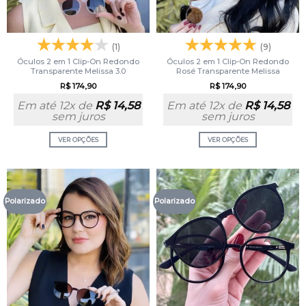
(1)
(9)
Óculos 2 em 1 Clip-On Redondo
Óculos 2 em 1 Clip-On Redondo
Transparente Melissa 3.0
Rosé Transparente Melissa
R$
174,90
R$
174,90
Em até 12x de
R$
14,58
Em até 12x de
R$
14,58
sem juros
sem juros
VER OPÇÕES
VER OPÇÕES
Polarizado
Polarizado