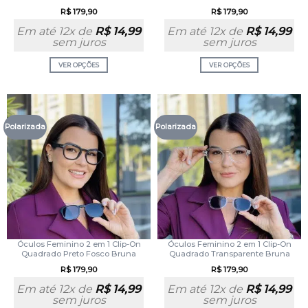
R$
179,90
R$
179,90
Em até 12x de
R$
14,99
Em até 12x de
R$
14,99
sem juros
sem juros
VER OPÇÕES
VER OPÇÕES
Polarizada
Polarizada
Óculos Feminino 2 em 1 Clip-On
Óculos Feminino 2 em 1 Clip-On
Quadrado Preto Fosco Bruna
Quadrado Transparente Bruna
R$
179,90
R$
179,90
Em até 12x de
R$
14,99
Em até 12x de
R$
14,99
sem juros
sem juros