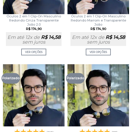
Óculos 2 em 1 Clip-On Masculino
Óculos 2 em 1 Clip-On Masculino
Redondo Cinza Transparente
Redondo Marrom e Transparente
João 2.0
João
R$
174,90
R$
174,90
Em até 12x de
R$
14,58
Em até 12x de
R$
14,58
sem juros
sem juros
VER OPÇÕES
VER OPÇÕES
Polarizado
Polarizado