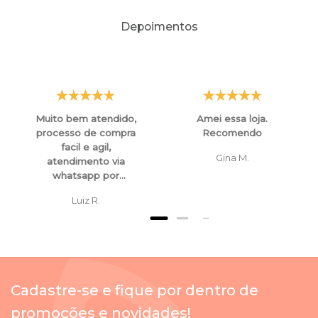
Depoimentos
Muito bem atendido,
Amei essa loja.
processo de compra
Recomendo
facil e agil,
Gina M.
atendimento via
whatsapp por
funcionarios super
Luiz R.
atenciosos e
educados, tanto para
esclarecimentos ,
orientaçoes e ate
mesmo para
cancelamento de
Cadastre-se e fique por dentro de
compras.
promoções e novidades!