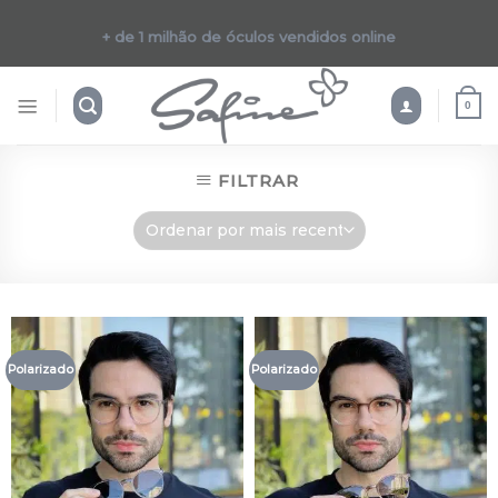
Skip
to
+ de 1 milhão de óculos vendidos online
content
0
FILTRAR
Polarizado
Polarizado