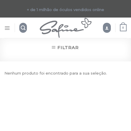
Skip
to
+ de 1 milhão de óculos vendidos online
content
0
FILTRAR
Nenhum produto foi encontrado para a sua seleção.