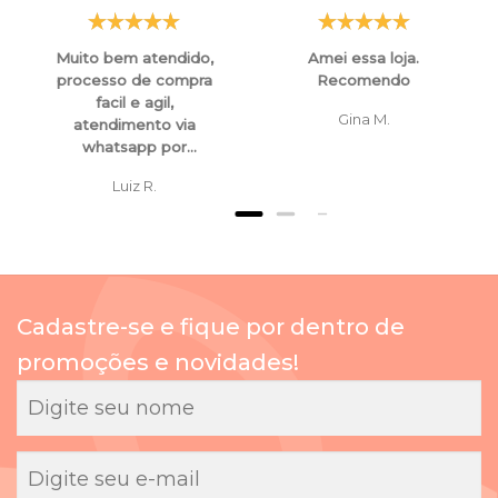
Muito bem atendido,
Amei essa loja.
processo de compra
Recomendo
facil e agil,
Gina M.
atendimento via
whatsapp por
funcionarios super
Luiz R.
atenciosos e
educados, tanto para
esclarecimentos ,
orientaçoes e ate
mesmo para
cancelamento de
Cadastre-se e fique por dentro de
compras.
promoções e novidades!