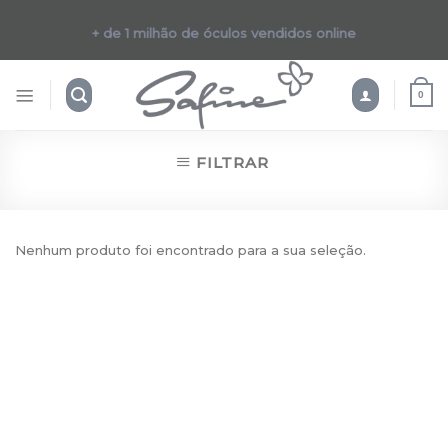
Skip
to
+ de 1 milhão de óculos vendidos online
content
0
FILTRAR
Nenhum produto foi encontrado para a sua seleção.