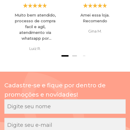
Muito bem atendido,
Amei essa loja.
processo de compra
Recomendo
facil e agil,
Gina M.
atendimento via
whatsapp por
funcionarios super
Luiz R.
atenciosos e
educados, tanto para
esclarecimentos ,
orientaçoes e ate
mesmo para
cancelamento de
Cadastre-se e fique por dentro de
compras.
promoções e novidades!