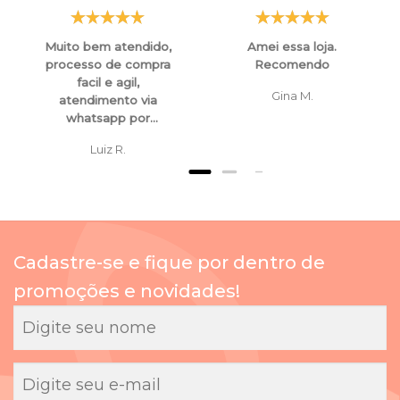
Muito bem atendido,
Amei essa loja.
processo de compra
Recomendo
facil e agil,
Gina M.
atendimento via
whatsapp por
funcionarios super
Luiz R.
atenciosos e
educados, tanto para
esclarecimentos ,
orientaçoes e ate
mesmo para
cancelamento de
Cadastre-se e fique por dentro de
compras.
promoções e novidades!