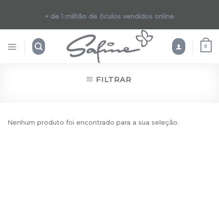
Skip
to
+ de 1 milhão de óculos vendidos online
content
0
FILTRAR
Nenhum produto foi encontrado para a sua seleção.