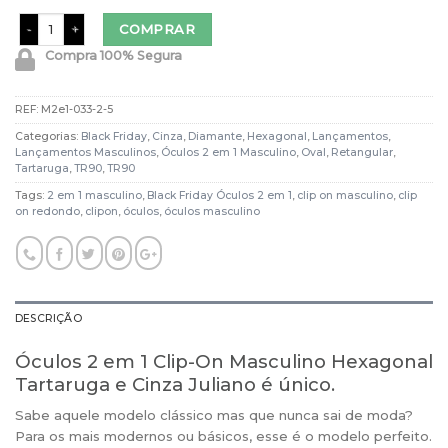
Óculos 2 em 1 Clip-On Masculino Hexagonal Tartaruga e Cinza Juliano 
COMPRAR
Compra 100% Segura
REF:
M2e1-033-2-5
Categorias:
Black Friday
,
Cinza
,
Diamante
,
Hexagonal
,
Lançamentos
,
Lançamentos Masculinos
,
Óculos 2 em 1 Masculino
,
Oval
,
Retangular
,
Tartaruga
,
TR90
,
TR90
Tags:
2 em 1 masculino
,
Black Friday Óculos 2 em 1
,
clip on masculino
,
clip
on redondo
,
clipon
,
óculos
,
óculos masculino
DESCRIÇÃO
Óculos 2 em 1 Clip-On Masculino Hexagonal
Tartaruga e Cinza Juliano é único.
Sabe aquele modelo clássico mas que nunca sai de moda?
Para os mais modernos ou básicos, esse é o modelo perfeito.