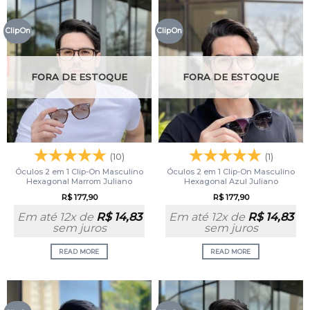
ClipOn
ClipOn
FORA DE ESTOQUE
FORA DE ESTOQUE
(10)
(1)
Óculos 2 em 1 Clip-On Masculino
Óculos 2 em 1 Clip-On Masculino
Hexagonal Marrom Juliano
Hexagonal Azul Juliano
R$
177,90
R$
177,90
Em até 12x de
R$
14,83
Em até 12x de
R$
14,83
sem juros
sem juros
READ MORE
READ MORE