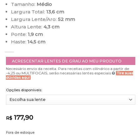
Tamanho:
Médio
Largura Total:
13,6 cm
Largura Lente/Aro:
52 mm
Altura Lente:
4,3 cm
Ponte:
1,9 cm
Haste:
14,5 cm
ACRESCENTAR LENTES DE GRAU AO MEU PRODUTO
Necessário envio da receita. Para receitas com cilíndrico a partir de
-4,25 ou MULTIFOCAIS, serão necessárias lentes especiais
Tire suas
dúvidas aqui
Opções disponíveis:
177,90
R$
Fora de estoque