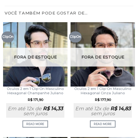
VOCÊ TAMBÉM PODE GOSTAR DE…
ClipOn
ClipOn
FORA DE ESTOQUE
FORA DE ESTOQUE
Óculos 2 em 1 Clip-On Masculino
Óculos 2 em 1 Clip-On Masculino
Hexagonal Champanhe Juliano
Hexagonal Cinza Juliano
R$
171,90
R$
177,90
Em até 12x de
R$
14,33
Em até 12x de
R$
14,83
sem juros
sem juros
READ MORE
READ MORE