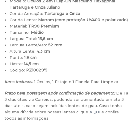
Modelo:
Óculos 2 em 1 Clip-On Masculino Hexagonal
Tartaruga e Cinza Juliano
Cor da Armação:
Tartaruga e Cinza
Cor da Lente:
Marrom (com proteção UV400 e polarizado)
Material:
TR90 Premium
Tamanho:
Médio
Largura Total:
13,6 cm
Largura Lente/Aro:
52 mm
Altura Lente:
4,3 cm
Ponte:
1,9 cm
Haste:
14,5 cm
Código:
PZ10029*J
Itens inclusos:
1 Óculos, 1 Estojo e 1 Flanela Para Limpeza
Prazo para postagem após confirmação de pagamento:
De 1 a
3 dias úteis via Correios, podendo ser aumentado em até 3
dias úteis, caso sejam incluídas lentes de grau. Caso tenha
alguma dúvida sobre nossas lentes clique
AQUI
e confira
todos as informações.