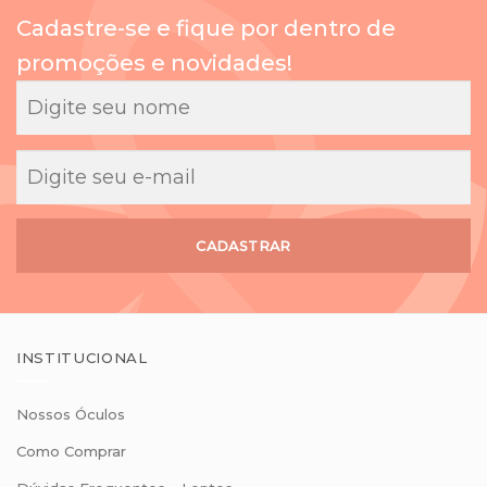
cancelamento de
Cadastre-se e fique por dentro de
compras.
promoções e novidades!
CADASTRAR
INSTITUCIONAL
Nossos Óculos
Como Comprar