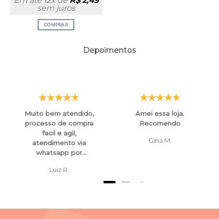
Em até 12x de
R$
2,49
sem juros
COMPRAR
Depoimentos
Muito bem atendido,
Amei essa loja.
processo de compra
Recomendo
facil e agil,
Gina M.
atendimento via
whatsapp por
funcionarios super
Luiz R.
atenciosos e
educados, tanto para
esclarecimentos ,
orientaçoes e ate
mesmo para