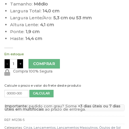
Tamanho:
Médio
Largura Total:
14,0 cm
Largura Lente/Aro:
5,3 cm ou 53 mm
Altura Lente:
4,1
cm
Ponte:
1,9 cm
Haste:
14,4 cm
Em estoque
Óculos de Sol Masculino Quadrado Cinza Jean quantidade
COMPRAR
Compra 100% Segura
Calcule o prazo e valor do frete deste produto
Importante:
pedido com grau? Some
+3 dias úteis ou 7 dias
úteis em multifocais
ao prazo de entrega.
REF:
M1236-5
Categorias:
Cinza
,
Lançamentos
,
Lançamentos Masculinos
,
Óculos de Sol