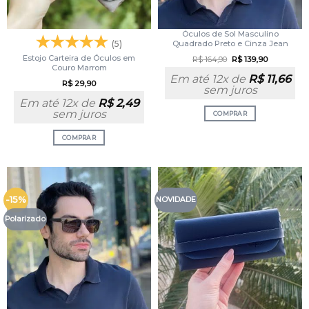
Óculos de Sol Masculino
(5)
Quadrado Preto e Cinza Jean
Estojo Carteira de Óculos em
R$
164,90
R$
139,90
Couro Marrom
Em até 12x de
R$
11,66
R$
29,90
sem juros
Em até 12x de
R$
2,49
sem juros
COMPRAR
COMPRAR
-15%
NOVIDADE
Polarizado