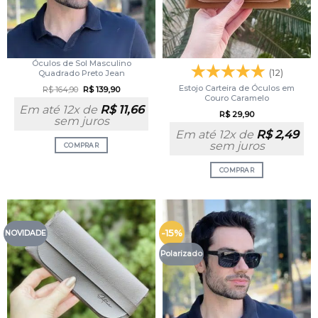
Óculos de Sol Masculino
(12)
Quadrado Preto Jean
Estojo Carteira de Óculos em
R$
164,90
R$
139,90
Couro Caramelo
Em até 12x de
R$
11,66
R$
29,90
sem juros
Em até 12x de
R$
2,49
sem juros
COMPRAR
COMPRAR
-15%
NOVIDADE
Polarizado