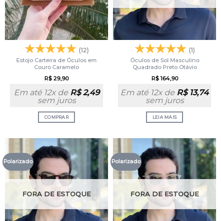
(12)
(1)
Estojo Carteira de Óculos em
Óculos de Sol Masculino
Couro Caramelo
Quadrado Preto Otávio
R$
29,90
R$
164,90
Em até 12x de
R$
2,49
Em até 12x de
R$
13,74
sem juros
sem juros
COMPRAR
LEIA MAIS
Polarizado
Polarizado
FORA DE ESTOQUE
FORA DE ESTOQUE