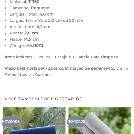
Material:
TR90
Tamanho:
Pequeno
Largura Total:
14,0 cm
Largura Lente/Aro:
5,0 cm ou 50 mm
Altura Lente:
4,2
cm
Ponte:
2,0 cm
Haste:
14,5 cm
Código:
HA5101*J
Itens inclusos:
1 Óculos, 1 Estojo e 1 Flanela Para Limpeza
Prazo para postagem após confirmação de pagamento:
De 1 a
3 dias úteis via Correios.
VOCÊ TAMBÉM PODE GOSTAR DE…
NOVIDADE
NOVIDADE