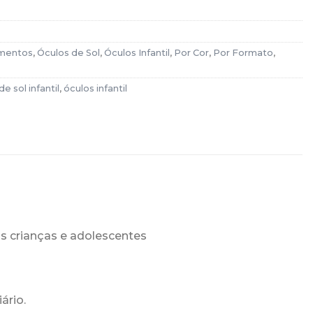
mentos
,
Óculos de Sol
,
Óculos Infantil
,
Por Cor
,
Por Formato
,
e sol infantil
,
óculos infantil
as crianças e adolescentes
ário.