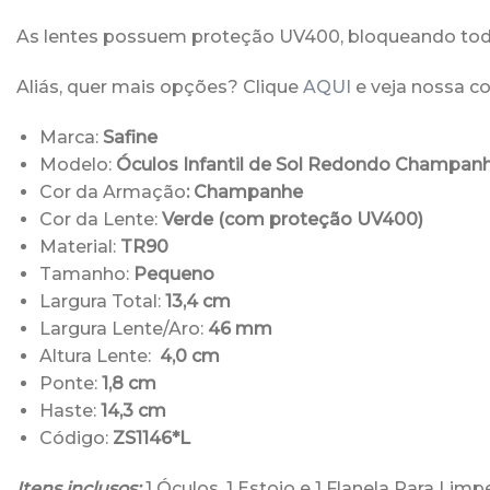
As lentes possuem proteção UV400, bloqueando todo
Aliás, quer mais opções? Clique
AQUI
e veja nossa co
Marca:
Safine
Modelo:
Óculos Infantil de Sol Redondo Champanh
Cor da Armação
: Champanhe
Cor da Lente:
Verde (com proteção UV400)
Material:
TR90
Tamanho:
Pequeno
Largura Total:
13,4 cm
Largura Lente/Aro:
46 mm
Altura Lente:
4,0 cm
Ponte:
1,8 cm
Haste:
14,3 cm
Código:
ZS1146*L
Itens inclusos:
1 Óculos, 1 Estojo e 1 Flanela Para Lim