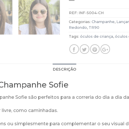
REF:
INF-S004-CH
Categorias:
Champanhe
,
Lança
Redondo
,
TR90
Tags:
óculos de criança
,
óculos d
DESCRIÇÃO
o Champanhe Sofie
nhe Sofie são perfeitos para a correria do dia a dia d
ar livre, como caminhadas.
gens ou simplesmente para complementar o seu visual di