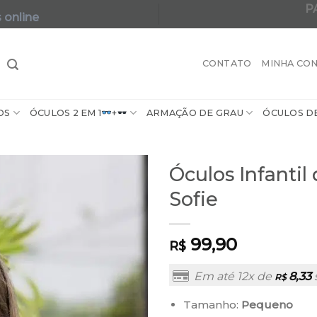
P
 online
A maior varie
CONTATO
MINHA CO
OS
ÓCULOS 2 EM 1
+
ARMAÇÃO DE GRAU
ÓCULOS D
Óculos Infanti
Sofie
99,90
R$
Em até 12x de
8,33
R$
Tamanho:
Pequeno