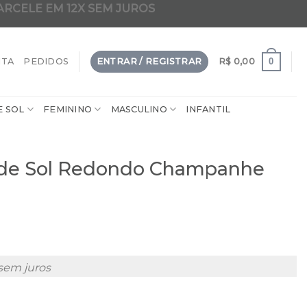
ARCELE EM 12X SEM JUROS
dade em 2 em 1 clip-on da internet
0
NTA
PEDIDOS
ENTRAR / REGISTRAR
R$
0,00
E SOL
FEMININO
MASCULINO
INFANTIL
l de Sol Redondo Champanhe
sem juros