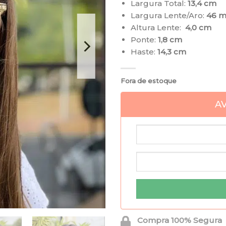
Largura Total:
13,4 cm
Largura Lente/Aro:
46 
Altura Lente:
4,0 cm
Ponte:
1,8 cm
Haste:
14,3 cm
Fora de estoque
A
Compra 100% Segura