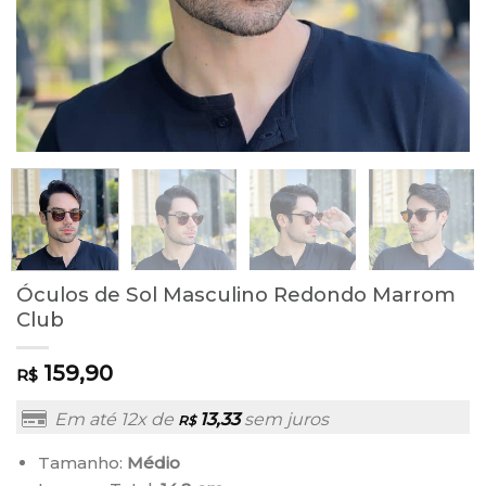
Óculos de Sol Masculino Redondo Marrom
Club
159,90
R$
Em até 12x de
13,33
sem juros
R$
Tamanho:
Médio