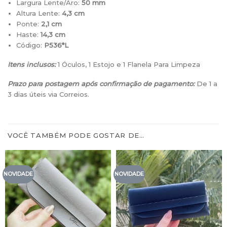
Largura Lente/Aro:
50 mm
Altura Lente:
4,3 cm
Ponte:
2,1 cm
Haste:
14,3 cm
Código:
P536*L
Itens inclusos:
1 Óculos, 1 Estojo e 1 Flanela Para Limpeza
Prazo para postagem após confirmação de pagamento:
De 1 a
3 dias úteis via Correios.
VOCÊ TAMBÉM PODE GOSTAR DE…
NOVIDADE
NOVIDADE