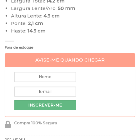
Largura Total:
14,2 cm
Largura Lente/Aro:
50 mm
Altura Lente:
4,3 cm
Ponte:
2,1 cm
Haste:
14,3 cm
Fora de estoque
AVISE-ME QUANDO CHEGAR
Compra 100% Segura
REF:
M1195-1