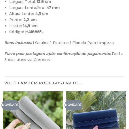
Largura Total:
13,8 cm
Largura Lente/Aro:
47 mm
Altura Lente:
4,3 cm
Ponte:
2,2 cm
Haste:
14,9 cm
Código:
HA1888*L
Itens inclusos:
1 Óculos, 1 Estojo e 1 Flanela Para Limpeza
Prazo para postagem após confirmação de pagamento:
De 1 a
3 dias úteis via Correios.
VOCÊ TAMBÉM PODE GOSTAR DE…
NOVIDADE
NOVIDADE