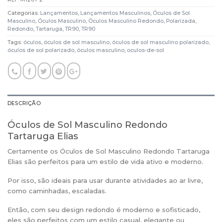
Categorias:
Lançamentos
,
Lançamentos Masculinos
,
Óculos de Sol
Masculino
,
Óculos Masculino
,
Óculos Masculino Redondo
,
Polarizada
,
Redondo
,
Tartaruga
,
TR90
,
TR90
Tags:
óculos
,
óculos de sol masculino
,
óculos de sol masculino polarizado
,
óculos de sol polarizado
,
óculos masculino
,
oculos-de-sol
DESCRIÇÃO
Óculos de Sol Masculino Redondo
Tartaruga Elias
Certamente os Óculos de Sol Masculino Redondo Tartaruga
Elias são perfeitos para um estilo de vida ativo e moderno.
Por isso, são ideais para usar durante atividades ao ar livre,
como caminhadas, escaladas.
Então, com seu design redondo é moderno e sofisticado,
eles são perfeitos com um estilo casual, elegante ou